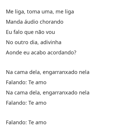
Me liga, toma uma, me liga
Ll
Manda áudio chorando
En
Eu falo que não vou
Yo
No outro dia, adivinha
Al
Aonde eu acabo acordando?
¿D
Na cama dela, engarranxado nela
En
Falando: Te amo
Di
Na cama dela, engarranxado nela
Falando: Te amo
Falando: Te amo