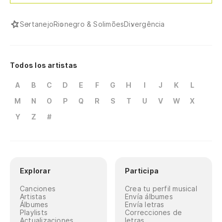
Sertanejo
Rionegro & Solimões
Divergência
Todos los artistas
A
B
C
D
E
F
G
H
I
J
K
L
M
N
O
P
Q
R
S
T
U
V
W
X
Y
Z
#
Explorar
Participa
Canciones
Crea tu perfil musical
Artistas
Envía álbumes
Álbumes
Envía letras
Playlists
Correcciones de
Actualizaciones
letras