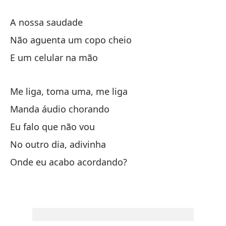
A nossa saudade
Nu
Não aguenta um copo cheio
No
E um celular na mão
Y 
Me liga, toma uma, me liga
Ll
Manda áudio chorando
En
Eu falo que não vou
Yo
No outro dia, adivinha
Al
Onde eu acabo acordando?
¿D