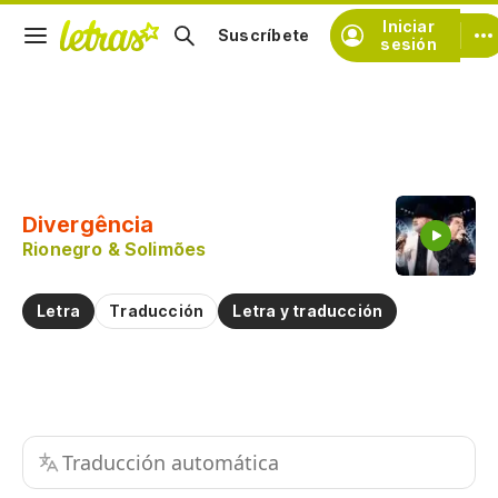
Iniciar
Suscríbete
sesión
Copiar fragmento
Copiar toda la letra
Divergência
Practicar la pronunciación de
Rionegro & Solimões
Comentar sobre este fragmento
Letra
Traducción
Letra y traducción
Traducción automática