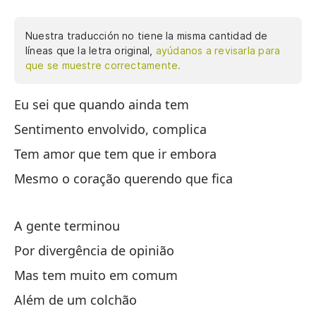
Nuestra traducción no tiene la misma cantidad de
líneas que la letra original,
ayúdanos a revisarla para
que se muestre correctamente.
Eu sei que quando ainda tem
Sé
Sentimento envolvido, complica
Se
Tem amor que tem que ir embora
Ha
Mesmo o coração querendo que fica
Au
A gente terminou
T
Por divergência de opinião
Po
Mas tem muito em comum
P
Além de um colchão
Ad