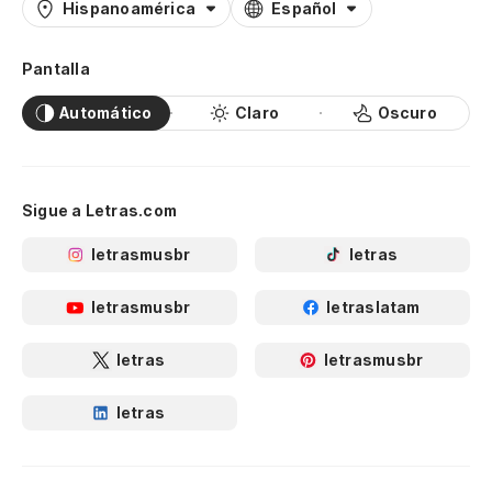
Hispanoamérica
Español
Pantalla
Automático
Claro
Oscuro
Sigue a Letras.com
letrasmusbr
letras
letrasmusbr
letraslatam
letras
letrasmusbr
letras