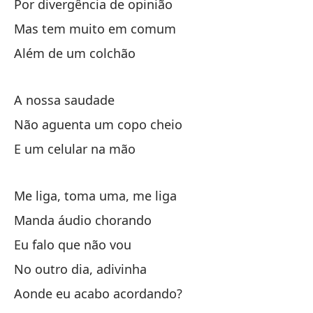
Por divergência de opinião
Po
Mas tem muito em comum
P
Além de um colchão
Ad
A nossa saudade
Nu
Não aguenta um copo cheio
No
E um celular na mão
Y 
Me liga, toma uma, me liga
Ll
Manda áudio chorando
En
Eu falo que não vou
Yo
No outro dia, adivinha
Al
Aonde eu acabo acordando?
¿D