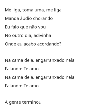
Me liga, toma uma, me liga
Ll
Manda áudio chorando
En
Eu falo que não vou
Yo
No outro dia, adivinha
Al
Onde eu acabo acordando?
¿D
Na cama dela, engarranxado nela
En
Falando: Te amo
Di
Na cama dela, engarranxado nela
En
Falando: Te amo
Di
A gente terminou
T