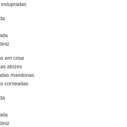
s estupradas
da
tada
Diniz
s em crise
as atrizes
gadas mandonas
s corneadas
da
tada
Diniz