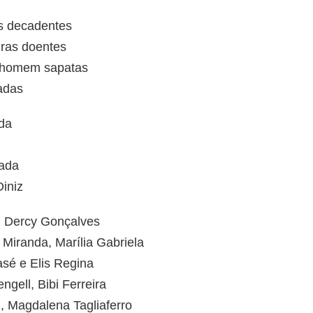
as decadentes
iras doentes
erhomem sapatas
cadas
da
tada
Diniz
, Dercy Gonçalves
 Miranda, Marília Gabriela
sé e Elis Regina
ngell, Bibi Ferreira
i, Magdalena Tagliaferro