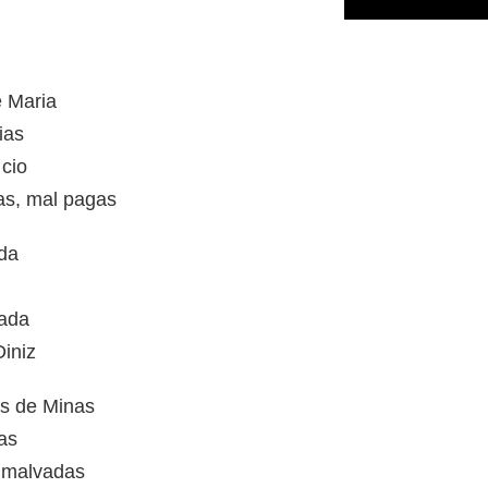
e Maria
ias
cio
as, mal pagas
da
tada
Diniz
s de Minas
as
s malvadas