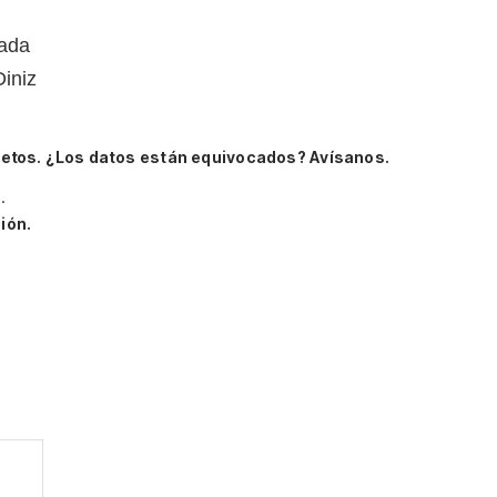
tada
Diniz
letos.
¿Los datos están equivocados? Avísanos.
o
.
ión.