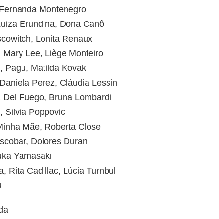
 Fernanda Montenegro
Luiza Erundina, Dona Canô
scowitch, Lonita Renaux
e, Mary Lee, Liège Monteiro
u, Pagu, Matilda Kovak
, Daniela Perez, Cláudia Lessin
uz Del Fuego, Bruna Lombardi
, Silvia Poppovic
 Minha Mãe, Roberta Close
Escobar, Dolores Duran
zuka Yamasaki
 Rita Cadillac, Lúcia Turnbul
u
da