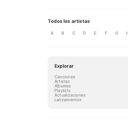
Todos los artistas
A
B
C
D
E
F
G
Explorar
Canciones
Artistas
Álbumes
Playlists
Actualizaciones
Lanzamientos