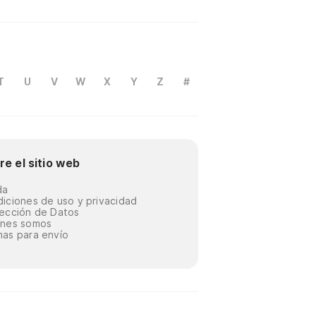
T
U
V
W
X
Y
Z
#
re el sitio web
da
iciones de uso y privacidad
ección de Datos
énes somos
as para envío