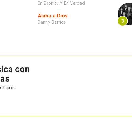
En Espiritu Y En Verdad
Alaba a Dios
Danny Berrios
sica con
vas
ficios.