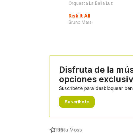
Orquesta La Bella Luz
Risk It All
Bruno Mars
Disfruta de la mú
opciones exclusi
Suscríbete para desbloquear bene
Suscríbete
R
Rita Moss