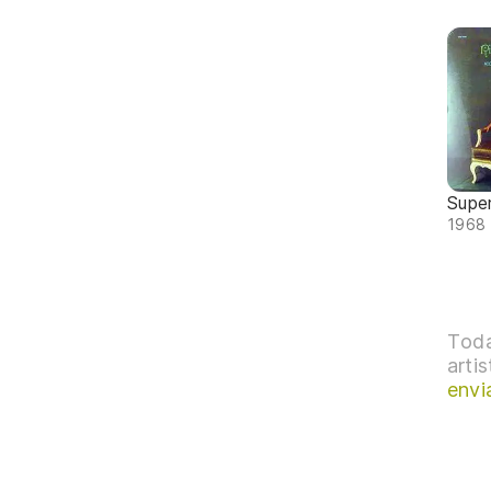
Supe
1968 
Toda
arti
envi