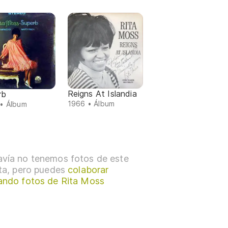
Reigns At Islandia
rb
1966 • Álbum
• Álbum
vía no tenemos fotos de este
sta, pero puedes
colaborar
ando fotos de Rita Moss