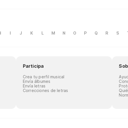
H
I
J
K
L
M
N
O
P
Q
R
S
Participa
Sob
Crea tu perfil musical
Ayu
Envía álbumes
Cond
Envía letras
Prot
Correcciones de letras
Qui
Norm