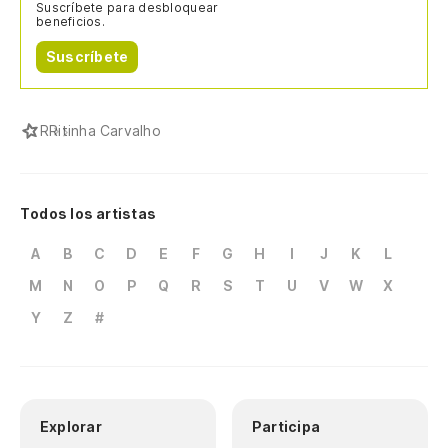
Suscríbete para desbloquear
beneficios.
Suscríbete
R
Ritinha Carvalho
Todos los artistas
A
B
C
D
E
F
G
H
I
J
K
L
M
N
O
P
Q
R
S
T
U
V
W
X
Y
Z
#
Explorar
Participa