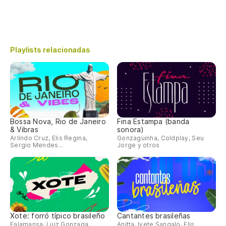
Playlists relacionadas
Bossa Nova, Rio de Janeiro
Fina Estampa (banda
& Vibras
sonora)
Arlindo Cruz, Elis Regina,
Gonzaguinha, Coldplay, Seu
Sergio Mendes...
Jorge y otros
Xote: forró típico brasileño
Cantantes brasileñas
Falamansa, Luiz Gonzaga,
Anitta, Ivete Sangalo, Elis