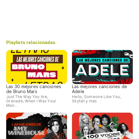
Playlists relacionadas
Las 30 mejores canciones
Las mejores canciones de
de Bruno Mars
Adele
Just The Way You Are,
Hello, Someone Like You,
Grenade, When I Was Your
Skyfall y más
Man...