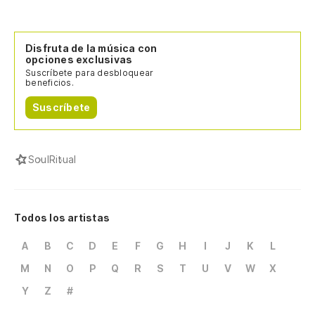
Disfruta de la música con
opciones exclusivas
Suscríbete para desbloquear
beneficios.
Suscríbete
Soul
Ritual
Todos los artistas
A
B
C
D
E
F
G
H
I
J
K
L
M
N
O
P
Q
R
S
T
U
V
W
X
Y
Z
#