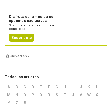
Disfruta de la música con
opciones exclusivas
Suscríbete para desbloquear
beneficios.
Suscríbete
R
Riverfenix
Todos los artistas
A
B
C
D
E
F
G
H
I
J
K
L
M
N
O
P
Q
R
S
T
U
V
W
X
Y
Z
#