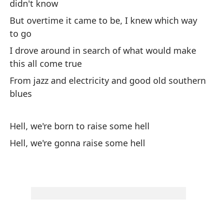
didn't know
Pe
But overtime it came to be, I knew which way
dó
to go
Co
I drove around in search of what would make
se
this all come true
De
From jazz and electricity and good old southern
su
blues
Di
Hell, we're born to raise some hell
Di
Hell, we're gonna raise some hell
En