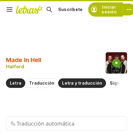
Iniciar
Suscríbete
sesión
Copiar fragmento
Copiar toda la letra
Made In Hell
Practicar la pronunciación de
Halford
Comentar sobre este fragmento
Letra
Traducción
Letra y traducción
Significad
Traducción automática