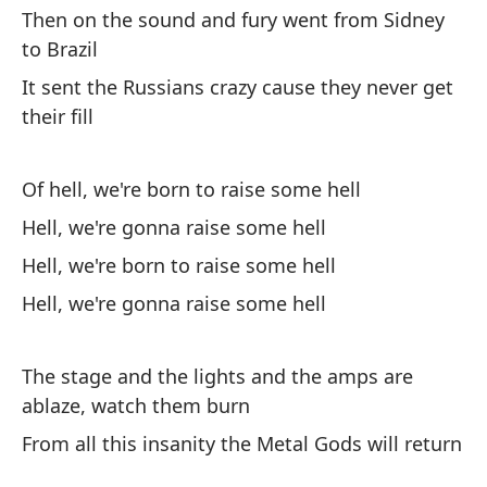
Then on the sound and fury went from Sidney
En
to Brazil
It sent the Russians crazy cause they never get
Po
their fill
in
Di
Of hell, we're born to raise some hell
Di
Hell, we're gonna raise some hell
Di
Hell, we're born to raise some hell
Hell, we're gonna raise some hell
El
es
The stage and the lights and the amps are
De
ablaze, watch them burn
vo
From all this insanity the Metal Gods will return