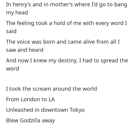
In henry's and in mother's where I'd go to bang
go
my head
El
The feeling took a hold of me with every word I
pa
said
La
The voice was born and came alive from all I
Y 
saw and heard
co
And now I knew my destiny, I had to spread the
word
To
De
I took the scream around the world
De
From London to LA
So
Unleashed in downtown Tokyo
Blew Godzilla away
Lu
Br