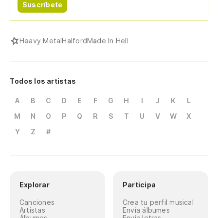
Suscríbete
Heavy Metal
Halford
Made In Hell
Todos los artistas
A
B
C
D
E
F
G
H
I
J
K
L
M
N
O
P
Q
R
S
T
U
V
W
X
Y
Z
#
Explorar
Participa
Canciones
Crea tu perfil musical
Artistas
Envía álbumes
Álbumes
Envía letras