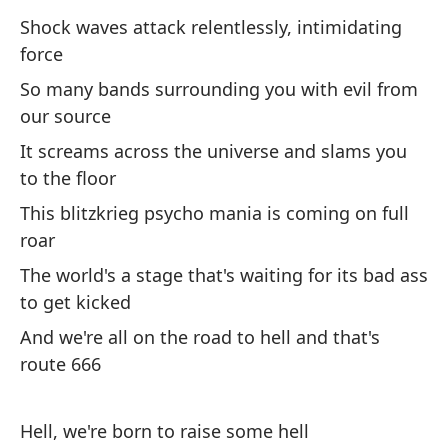
La
Shock waves attack relentlessly, intimidating
la
force
Ta
So many bands surrounding you with evil from
nu
our source
Gr
It screams across the universe and slams you
Es
to the floor
en
This blitzkrieg psycho mania is coming on full
El
roar
cu
The world's a stage that's waiting for its bad ass
Y 
to get kicked
es
And we're all on the road to hell and that's
route 666
Co
Di
Hell, we're born to raise some hell
Di