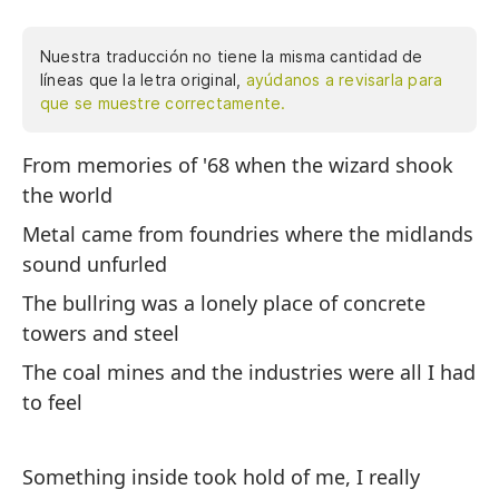
Nuestra traducción no tiene la misma cantidad de
líneas que la letra original,
ayúdanos a revisarla para
que se muestre correctamente.
From memories of '68 when the wizard shook
De
the world
sa
Metal came from foundries where the midlands
El
sound unfurled
la
The bullring was a lonely place of concrete
La
towers and steel
to
The coal mines and the industries were all I had
La
to feel
lo
Something inside took hold of me, I really
Al