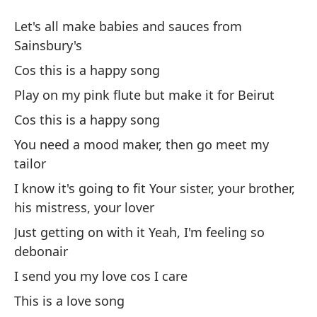
Ca
Let's all make babies and sauces from
H
Sainsbury's
Cos this is a happy song
Ha
Play on my pink flute but make it for Beirut
Le
Cos this is a happy song
Po
You need a mood maker, then go meet my
tailor
Co
I know it's going to fit Your sister, your brother,
To
his mistress, your lover
Pl
Just getting on with it Yeah, I'm feeling so
debonair
Po
I send you my love cos I care
Co
This is a love song