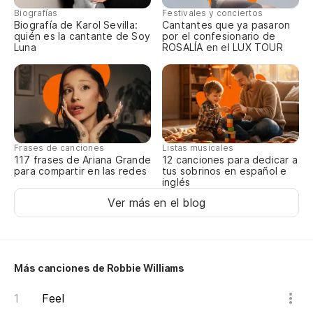
Tr
Biografías
Festivales y conciertos
Biografía de Karol Sevilla:
Cantantes que ya pasaron
sí
quién es la cantante de Soy
por el confesionario de
Luna
ROSALÍA en el LUX TOUR
We
do
To
Me
Frases de canciones
Listas musicales
117 frases de Ariana Grande
12 canciones para dedicar a
para compartir en las redes
tus sobrinos en español e
Te
inglés
Ver más en el blog
Tr
de
We
de
Más canciones de Robbie Williams
Feel
Te