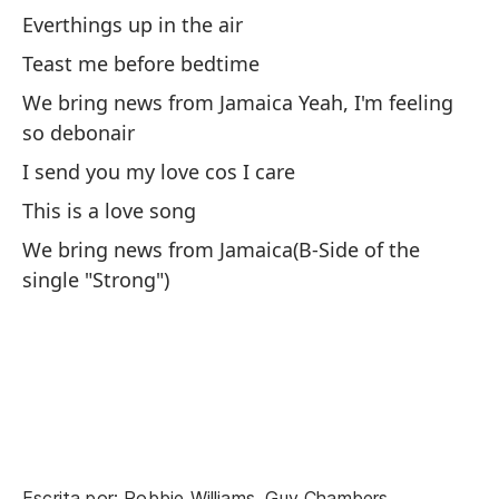
Everthings up in the air
Tr
Teast me before bedtime
tr
We bring news from Jamaica Yeah, I'm feeling
B
so debonair
We
I send you my love cos I care
ga
This is a love song
Po
We bring news from Jamaica(B-Side of the
Co
single "Strong")
Bo
Bo
To
Al
Escrita por: Robbie Williams, Guy Chambers.