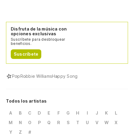
Disfruta de la música con
opciones exclusivas
Suscríbete para desbloquear
beneficios.
Suscríbete
Pop
Robbie Williams
Happy Song
Todos los artistas
A
B
C
D
E
F
G
H
I
J
K
L
M
N
O
P
Q
R
S
T
U
V
W
X
Y
Z
#