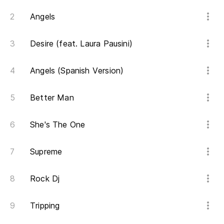
I 
Angels
Es
Desire (feat. Laura Pausini)
Tr
Angels (Spanish Version)
«S
We
Better Man
"S
She's The One
Supreme
Rock Dj
Tripping