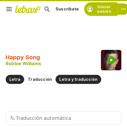
Iniciar
Suscríbete
sesión
Copiar fragmento
Copiar toda la letra
Happy Song
Practicar la pronunciación de
Robbie Williams
Comentar sobre este fragmento
Letra
Traducción
Letra y traducción
Traducción automática