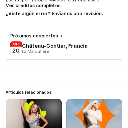
Vo
Ver créditos completos.
¿Viste algún error? Envíanos una revisión.
Fl
Nu
Próximos conciertos
he
AGO
Château-Gontier, Francia
Ne
20
La Maroutière
mi
Sí
Ju
Te
Artículos relacionados
I 
Es