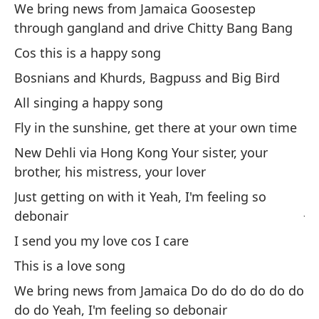
Ne
We bring news from Jamaica Goosestep
co
through gangland and drive Chitty Bang Bang
Cos this is a happy song
Yo
Bosnians and Khurds, Bagpuss and Big Bird
Sé
All singing a happy song
he
Fly in the sunshine, get there at your own time
I 
mi
New Dehli via Hong Kong Your sister, your
brother, his mistress, your lover
Sí
Just getting on with it Yeah, I'm feeling so
Ju
debonair
I send you my love cos I care
Te
This is a love song
I 
We bring news from Jamaica Do do do do do do
Es
do do Yeah, I'm feeling so debonair