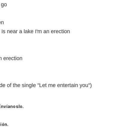
n go
en
is near a lake I'm an erection
an erection
Side of the single "Let me entertain you")
Envíanoslo.
ión.