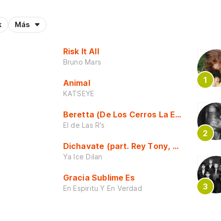
k
Más
Risk It All
Bruno Mars
Animal
KATSEYE
Beretta (De Los Cerros La Escuela)
El de Las R's
Dichavate (part. Rey Tony, Dj Honda y 
Ya Ice Dilan
Gracia Sublime Es
En Espiritu Y En Verdad