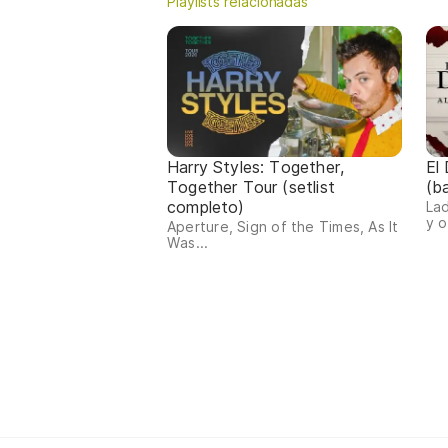
Playlists relacionadas
Harry Styles: Together,
El
Together Tour (setlist
(b
completo)
Lad
y o
Aperture, Sign of the Times, As It
Was...