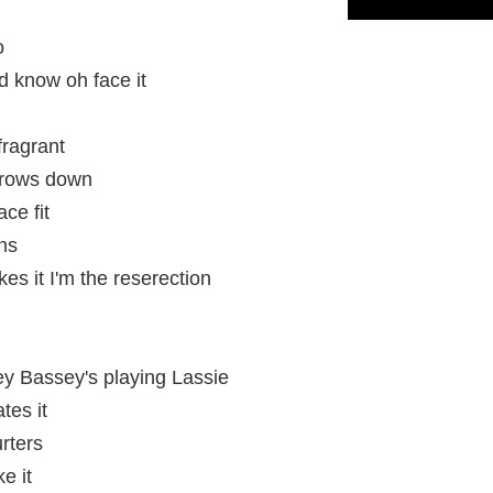
o
d know oh face it
 fragrant
rrows down
ace fit
ns
kes it I'm the reserection
rley Bassey's playing Lassie
tes it
rters
ke it