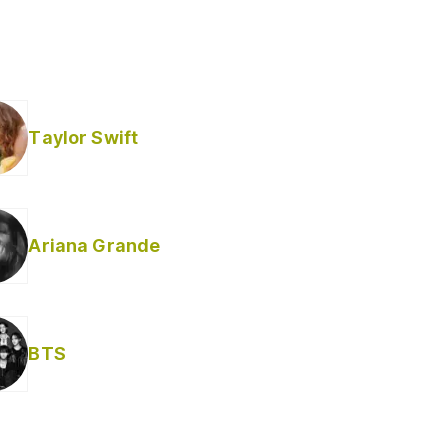
Taylor Swift
Ariana Grande
Helabusador) [explícita]
BTS