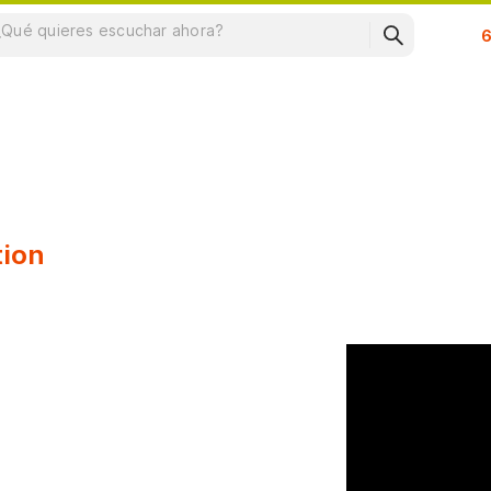
Su
tion