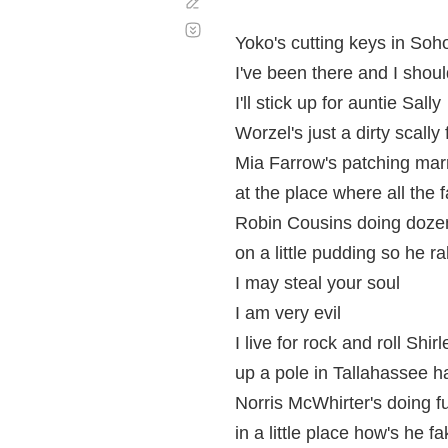
Corregir
Desplazamiento
automático
Yoko's cutting keys in Soh
I've been there and I shoul
I'll stick up for auntie Sally
Worzel's just a dirty scally
Mia Farrow's patching ma
at the place where all the f
Robin Cousins doing doze
on a little pudding so he ra
I may steal your soul
I am very evil
I live for rock and roll Shi
up a pole in Tallahassee ha
Norris McWhirter's doing fu
in a little place how's he fa