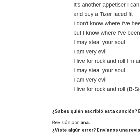
It's another appetiser I ca
and buy a Tizer laced fit
I don't know where I've be
but I know where I've been 
I may steal your soul
I am very evil
I live for rock and roll I'm 
I may steal your soul
I am very evil
I live for rock and roll (B-
¿Sabes quién escribió esta canción? 
Revisión por
ana
.
¿Viste algún error? Envíanos una revis