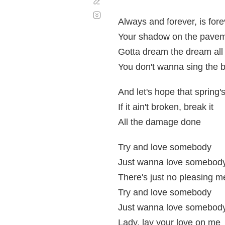
Corregir
Desplazamiento
automático
Always and forever, is for
Your shadow on the paveme
Gotta dream the dream all o
You don't wanna sing the b
And let's hope that spring'
If it ain't broken, break it
All the damage done
Try and love somebody
Just wanna love somebody
There's just no pleasing m
Try and love somebody
Just wanna love somebody
Lady, lay your love on me