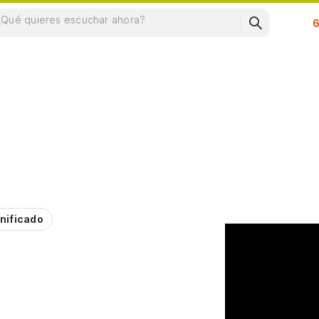
Su
nificado