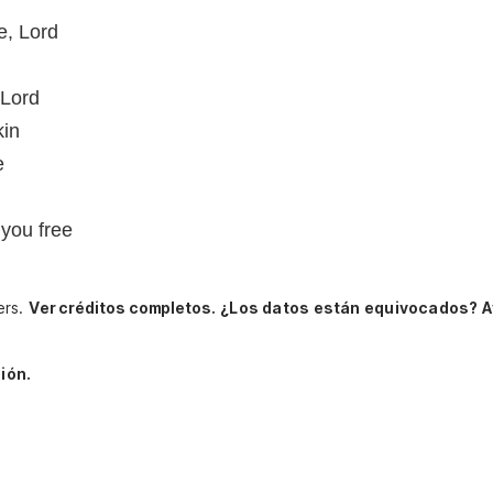
e, Lord
 Lord
kin
e
 you free
ers.
Ver créditos completos.
¿Los datos están equivocados? A
ión.