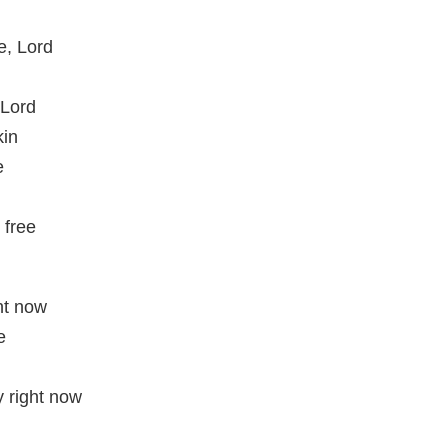
e, Lord
 Lord
kin
e
 free
ht now
e
 right now