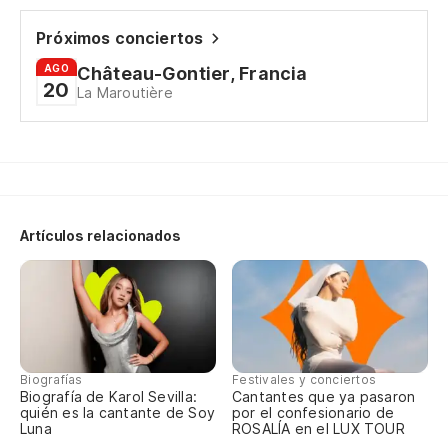
Oo
Próximos conciertos
Oo
AGO
Château-Gontier, Francia
20
La Maroutière
El
Si
Fe
Artículos relacionados
Sé
I 
Pe
Biografías
Festivales y conciertos
Bu
Biografía de Karol Sevilla:
Cantantes que ya pasaron
quién es la cantante de Soy
por el confesionario de
Luna
ROSALÍA en el LUX TOUR
Oo