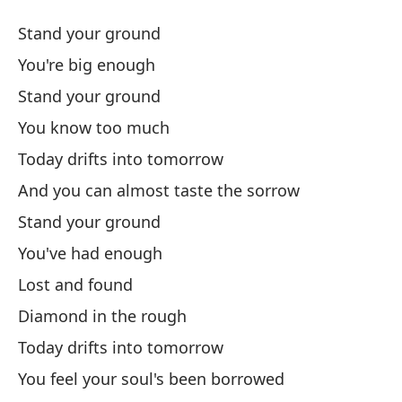
Ma
Stand your ground
S
You're big enough
Stand your ground
Ma
You know too much
Er
Today drifts into tomorrow
And you can almost taste the sorrow
Ma
Stand your ground
You've had enough
Sa
Lost and found
Ho
Diamond in the rough
Today drifts into tomorrow
To
You feel your soul's been borrowed
Y 