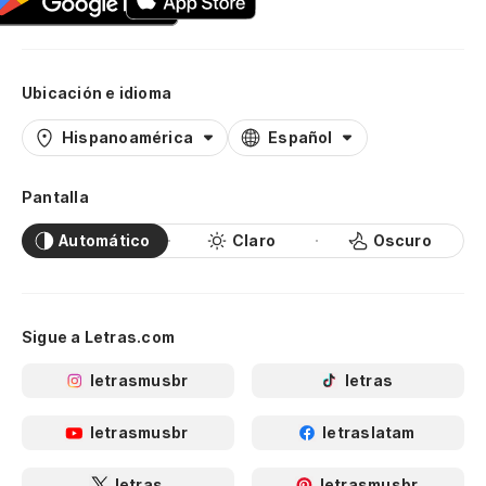
Ubicación e idioma
Hispanoamérica
Español
Pantalla
Automático
Claro
Oscuro
Sigue a Letras.com
letrasmusbr
letras
letrasmusbr
letraslatam
letras
letrasmusbr