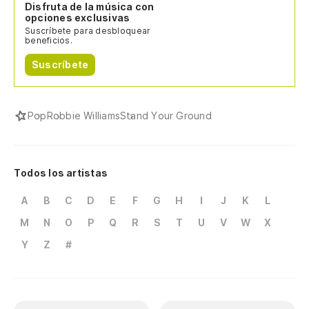
Disfruta de la música con
opciones exclusivas
Suscríbete para desbloquear
beneficios.
Suscríbete
Pop
Robbie Williams
Stand Your Ground
Todos los artistas
A
B
C
D
E
F
G
H
I
J
K
L
M
N
O
P
Q
R
S
T
U
V
W
X
Y
Z
#