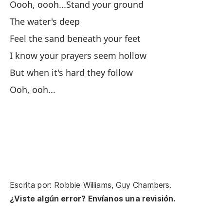
Oooh, oooh...Stand your ground
An
The water's deep
Ma
Feel the sand beneath your feet
I know your prayers seem hollow
Ha
But when it's hard they follow
Ooh, ooh...
Pe
Di
Ho
To
Escrita por: Robbie Williams, Guy Chambers.
Si
¿Viste algún error? Envíanos una revisión.
Yo