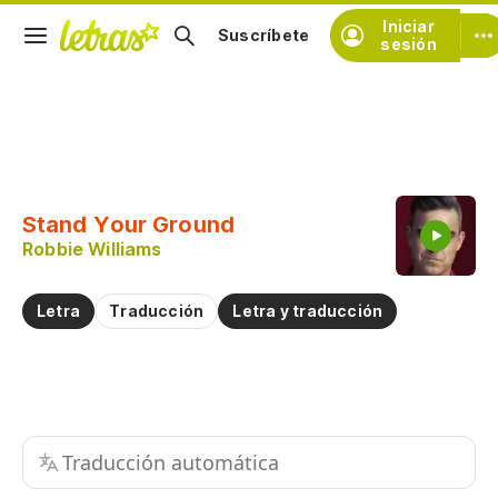
Iniciar
Suscríbete
sesión
Copiar fragmento
Copiar toda la letra
Stand Your Ground
Practicar la pronunciación de
Robbie Williams
Comentar sobre este fragmento
Letra
Traducción
Letra y traducción
Traducción automática