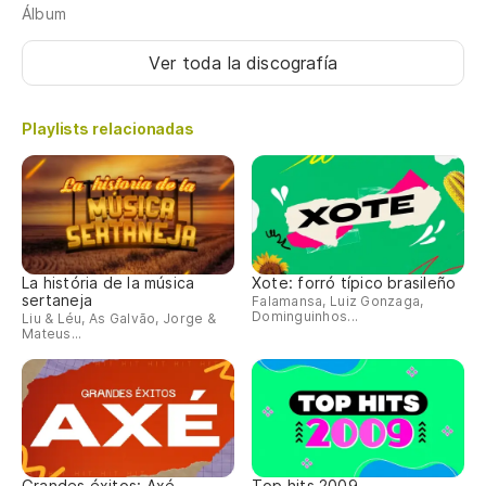
Álbum
Ver toda la discografía
Playlists relacionadas
La história de la música
Xote: forró típico brasileño
sertaneja
Falamansa, Luiz Gonzaga,
Dominguinhos...
Liu & Léu, As Galvão, Jorge &
Mateus...
Grandes éxitos: Axé
Top hits 2009