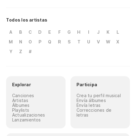
Todos los artistas
A
B
C
D
E
F
G
H
I
J
K
L
M
N
O
P
Q
R
S
T
U
V
W
X
Y
Z
#
Explorar
Participa
Canciones
Crea tu perfil musical
Artistas
Envía álbumes
Álbumes
Envía letras
Playlists
Correcciones de
Actualizaciones
letras
Lanzamientos