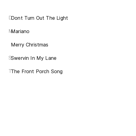
D
Dont Turn Out The Light
M
Mariano
Merry Christmas
S
Swervin In My Lane
T
The Front Porch Song