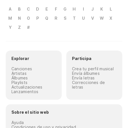
A
B
C
D
E
F
G
H
I
J
K
L
M
N
O
P
Q
R
S
T
U
V
W
X
Y
Z
#
Explorar
Participa
Canciones
Crea tu perfil musical
Artistas
Envía álbumes
Álbumes
Envía letras
Playlists
Correcciones de
Actualizaciones
letras
Lanzamientos
Sobre el sitio web
Ayuda
Condiciones de uso y privacidad