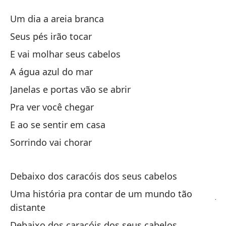
Ba
Um dia a areia branca
De
Seus pés irão tocar
E vai molhar seus cabelos
Un
A água azul do mar
Tu
Janelas e portas vão se abrir
Pra ver você chegar
Y 
E ao se sentir em casa
Sorrindo vai chorar
El
Debaixo dos caracóis dos seus cabelos
Ve
Uma história pra contar de um mundo tão
Ja
distante
Pa
Debaixo dos caracóis dos seus cabelos