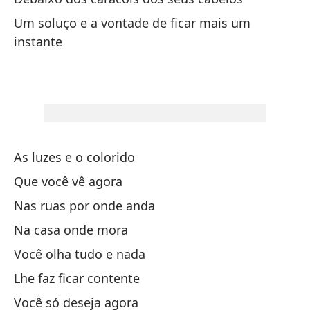
Um soluço e a vontade de ficar mais um
Y 
instante
E 
So
De
As luzes e o colorido
De
Que você vê agora
Un
Nas ruas por onde anda
le
Na casa onde mora
Um
Você olha tudo e nada
Lhe faz ficar contente
De
Você só deseja agora
De