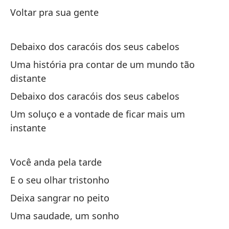
Voltar pra sua gente
Un
m
Debaixo dos caracóis dos seus cabelos
Um
Uma história pra contar de um mundo tão
distante
Debaixo dos caracóis dos seus cabelos
Um soluço e a vontade de ficar mais um
instante
La
Você anda pela tarde
Qu
E o seu olhar tristonho
Deixa sangrar no peito
En
Uma saudade, um sonho
Na