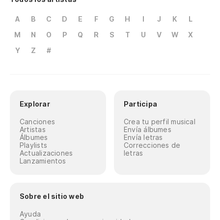
A
B
C
D
E
F
G
H
I
J
K
L
M
N
O
P
Q
R
S
T
U
V
W
X
Y
Z
#
Explorar
Participa
Canciones
Crea tu perfil musical
Artistas
Envía álbumes
Álbumes
Envía letras
Playlists
Correcciones de
Actualizaciones
letras
Lanzamientos
Sobre el sitio web
Ayuda