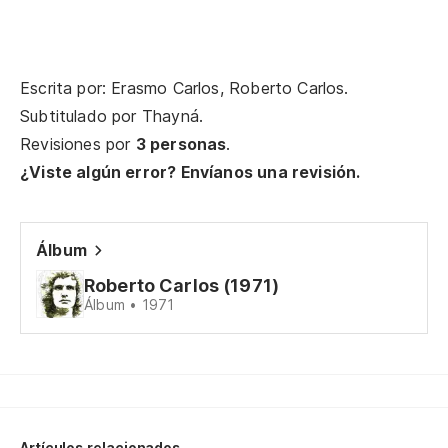
le
Um
Escrita por: Erasmo Carlos, Roberto Carlos.
De
Subtitulado por
Thayná
.
De
Revisiones por
3 personas
.
¿Viste algún error? Envíanos una revisión.
Un
m
Um
Álbum
Roberto Carlos (1971)
Álbum • 1971
Ca
Y 
De
Artículos relacionados