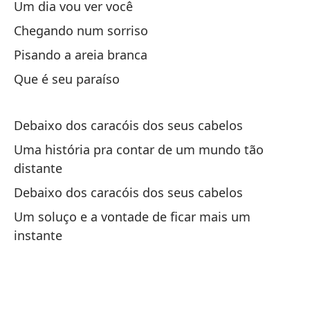
Um dia vou ver você
En
Chegando num sorriso
Pisando a areia branca
Mi
Que é seu paraíso
Te
Debaixo dos caracóis dos seus cabelos
Só
Uma história pra contar de um mundo tão
distante
Vu
Debaixo dos caracóis dos seus cabelos
Um soluço e a vontade de ficar mais um
instante
De
De
Un