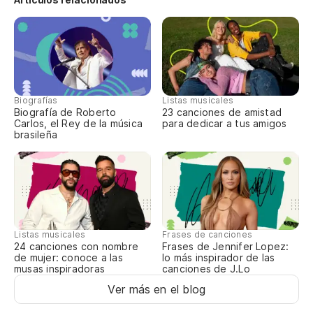
Un
Un
Biografías
Listas musicales
Vi
Biografía de Roberto
23 canciones de amistad
Carlos, el Rey de la música
para dedicar a tus amigos
brasileña
Pi
Es
Listas musicales
Frases de canciones
De
24 canciones con nombre
Frases de Jennifer Lopez:
de mujer: conoce a las
lo más inspirador de las
De
musas inspiradoras
canciones de J.Lo
Ver más en el blog
Un