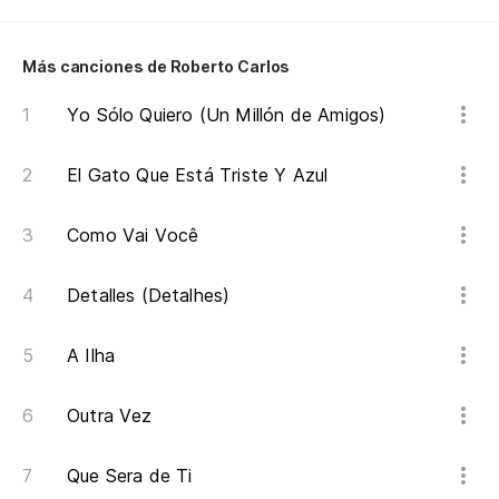
le
Um
Más canciones de Roberto Carlos
De
Yo Sólo Quiero (Un Millón de Amigos)
De
El Gato Que Está Triste Y Azul
Un
m
Como Vai Você
Um
Detalles (Detalhes)
A Ilha
Outra Vez
Que Sera de Ti