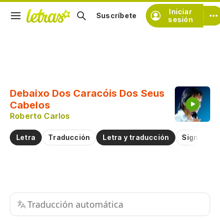
Iniciar
Suscríbete
sesión
Copiar fragmento
Copiar toda la letra
Debaixo Dos Caracóis Dos Seus
Practicar la pronunciación de
Cabelos
Roberto Carlos
Comentar sobre este fragmento
Letra
Traducción
Letra y traducción
Significad
Traducción automática