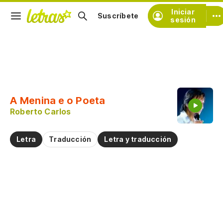
Iniciar
Suscríbete
sesión
Copiar fragmento
Copiar toda la letra
A Menina e o Poeta
Practicar la pronunciación de
Roberto Carlos
Comentar sobre este fragmento
Letra
Traducción
Letra y traducción