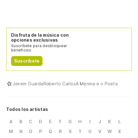
Disfruta de la música con
opciones exclusivas
Suscríbete para desbloquear
beneficios.
Suscríbete
Jovem Guarda
Roberto Carlos
A Menina e o Poeta
Todos los artistas
A
B
C
D
E
F
G
H
I
J
K
L
M
N
O
P
Q
R
S
T
U
V
W
X