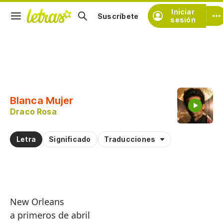
Iniciar
Suscríbete
sesión
Copiar fragmento
Copiar toda la letra
Blanca Mujer
Practicar la pronunciación de
Draco Rosa
Comentar sobre este fragmento
Letra
Significado
Traducciones
New Orleans
a primeros de abril