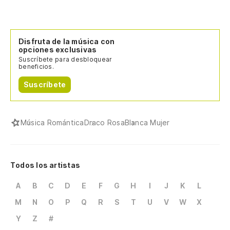
Disfruta de la música con
opciones exclusivas
Suscríbete para desbloquear
beneficios.
Suscríbete
Música Romántica
Draco Rosa
Blanca Mujer
Todos los artistas
A
B
C
D
E
F
G
H
I
J
K
L
M
N
O
P
Q
R
S
T
U
V
W
X
Y
Z
#