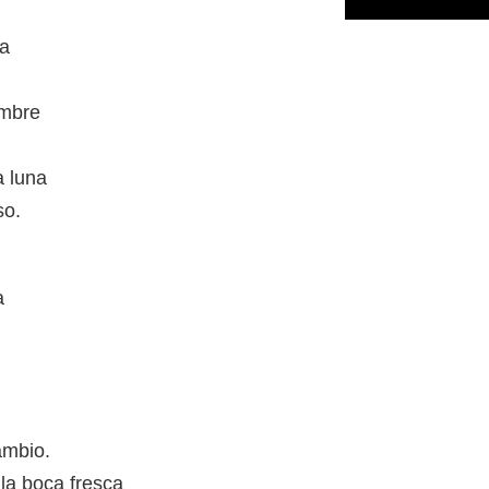
da
ombre
a luna
so.
a
ambio.
 la boca fresca