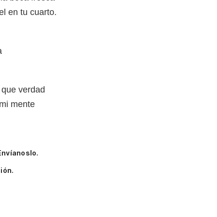
l en tu cuarto.
a
 que verdad
 mi mente
Envíanoslo.
ión.