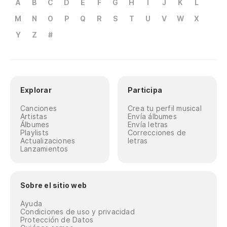
A
B
C
D
E
F
G
H
I
J
K
L
M
N
O
P
Q
R
S
T
U
V
W
X
Y
Z
#
Explorar
Participa
Canciones
Crea tu perfil musical
Artistas
Envía álbumes
Álbumes
Envía letras
Playlists
Correcciones de
Actualizaciones
letras
Lanzamientos
Sobre el sitio web
Ayuda
Condiciones de uso y privacidad
Protección de Datos