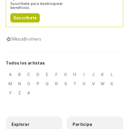
Suscríbete para desbloquear
beneficios.
Suscríbete
R
RockBrothers
Todos los artistas
A
B
C
D
E
F
G
H
I
J
K
L
M
N
O
P
Q
R
S
T
U
V
W
X
Y
Z
#
Explorar
Participa