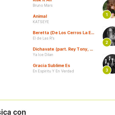
Bruno Mars
Animal
KATSEYE
Beretta (De Los Cerros La Escuela)
El de Las R's
Dichavate (part. Rey Tony, Dj Honda y 
Ya Ice Dilan
Gracia Sublime Es
En Espiritu Y En Verdad
sica con