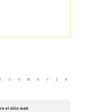
T
U
V
W
X
Y
Z
#
re el sitio web