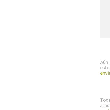
Aún 
este
envi
Toda
arti