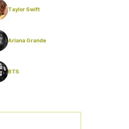
Taylor Swift
Ariana Grande
Helabusador) [explícita]
BTS