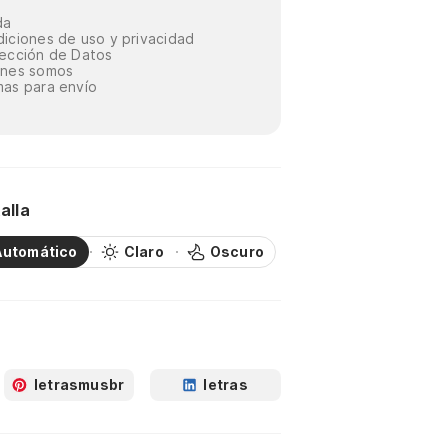
da
iciones de uso y privacidad
ección de Datos
énes somos
as para envío
alla
Automático
Claro
Oscuro
letrasmusbr
letras