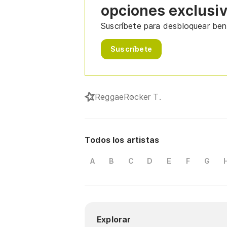
opciones exclusi
Suscríbete para desbloquear bene
Suscríbete
Reggae
Rocker T.
Todos los artistas
A
B
C
D
E
F
G
Explorar