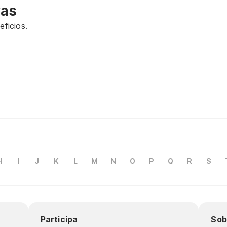
vas
ficios.
H
I
J
K
L
M
N
O
P
Q
R
S
Participa
Sob