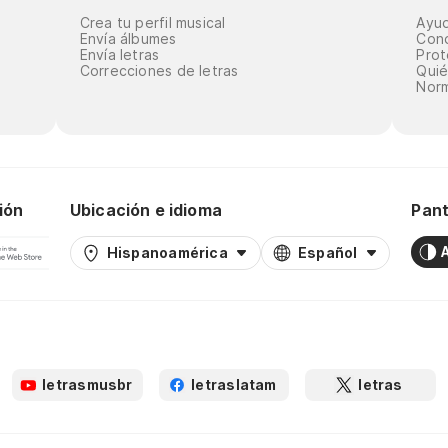
Crea tu perfil musical
Ayu
Envía álbumes
Cond
Envía letras
Prot
Correcciones de letras
Qui
Norm
ión
Ubicación e idioma
Pant
Hispanoamérica
Español
letrasmusbr
letraslatam
letras