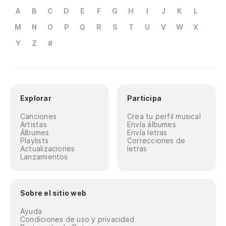
A
B
C
D
E
F
G
H
I
J
K
L
M
N
O
P
Q
R
S
T
U
V
W
X
Y
Z
#
Explorar
Participa
Canciones
Crea tu perfil musical
Artistas
Envía álbumes
Álbumes
Envía letras
Playlists
Correcciones de
Actualizaciones
letras
Lanzamientos
Sobre el sitio web
Ayuda
Condiciones de uso y privacidad