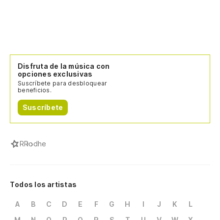
Disfruta de la música con
opciones exclusivas
Suscríbete para desbloquear
beneficios.
Suscríbete
R
Rodhe
Todos los artistas
A
B
C
D
E
F
G
H
I
J
K
L
M
N
O
P
Q
R
S
T
U
V
W
X