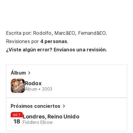
Má
re
Ma
Escrita por: Rodolfo, Marcã£O, Fernandã£O.
Lo
Revisiones por
4 personas
.
O 
¿Viste algún error? Envíanos una revisión.
La
b
Álbum
Ma
Rodox
Álbum • 2003
No
Próximos conciertos
Fu
OCT
Londres, Reino Unido
18
Fiddlers Elbow
En