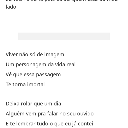
Nu
lado
No
Mi
Me
Es
Viver não só de imagem
ot
Um personagem da vida real
Ce
Vê que essa passagem
Pr
Te torna imortal
Pr
Deixa rolar que um dia
Vi
Alguém vem pra falar no seu ouvido
E te lembrar tudo o que eu já contei