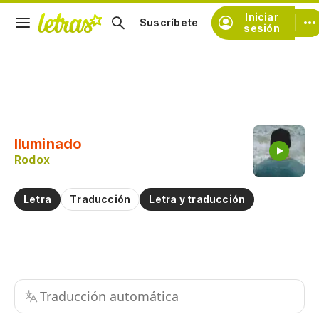
Iniciar
Suscríbete
sesión
Copiar fragmento
Copiar toda la letra
Iluminado
Practicar la pronunciación de
Rodox
Comentar sobre este fragmento
Letra
Traducción
Letra y traducción
Traducción automática