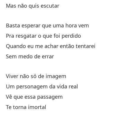
Un
Mas não quis escutar
Um
Basta esperar que uma hora vem
Ve
Pra resgatar o que foi perdido
Te
Quando eu me achar então tentarei
Sem medo de errar
Er
Viver não só de imagem
Er
Um personagem da vida real
No
Vê que essa passagem
Nã
Te torna imortal
Mi