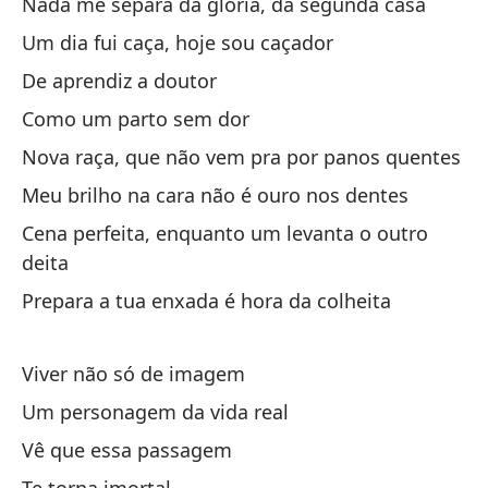
La
Nada me separa da glória, da segunda casa
bl
Um dia fui caça, hoje sou caçador
A 
De aprendiz a doutor
Como um parto sem dor
Vi
la
Nova raça, que não vem pra por panos quentes
Vi
Meu brilho na cara não é ouro nos dentes
Cena perfeita, enquanto um levanta o outro
Po
deita
de
Prepara a tua enxada é hora da colheita
Eu
in
Viver não só de imagem
De
Um personagem da vida real
lo
Vê que essa passagem
De
m