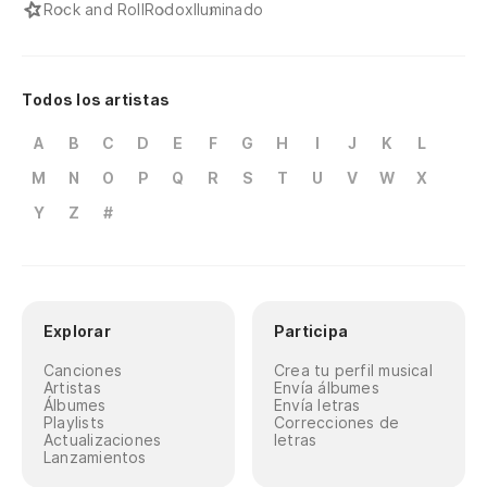
Rock and Roll
Rodox
Iluminado
Todos los artistas
A
B
C
D
E
F
G
H
I
J
K
L
M
N
O
P
Q
R
S
T
U
V
W
X
Y
Z
#
Explorar
Participa
Canciones
Crea tu perfil musical
Artistas
Envía álbumes
Álbumes
Envía letras
Playlists
Correcciones de
Actualizaciones
letras
Lanzamientos