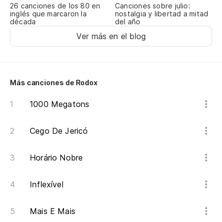
Canciones sobre julio:
26 canciones de los 80 en
nostalgia y libertad a mitad
Ve
inglés que marcaron la
del año
década
Ver más en el blog
Te
De
Más canciones de Rodox
1000 Megatons
Al
Al
Cego De Jericó
Y 
Horário Nobre
E 
Inflexível
Pe
Mais E Mais