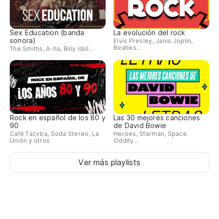
Um
Ve
Sex Education (banda
La evolución del rock
sonora)
Elvis Presley, Janis Joplin,
Beatles...
The Smiths, A-ha, Billy Idol...
Te
Rock en español de los 80 y
Las 30 mejores canciones
90
de David Bowie
Café Tacvba, Soda Stereo, La
Heroes, Starman, Space
Unión y otros
Oddity...
Ver más playlists