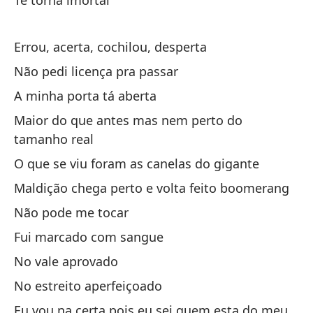
Te torna imortal
Il
Errou, acerta, cochilou, desperta
Il
Não pedi licença pra passar
Na
A minha porta tá aberta
ca
Maior do que antes mas nem perto do
tamanho real
Na
O que se viu foram as canelas do gigante
Un
Maldição chega perto e volta feito boomerang
Um
Não pode me tocar
De
Fui marcado com sangue
No vale aprovado
Co
No estreito aperfeiçoado
Eu vou na certa pois eu sei quem esta do meu