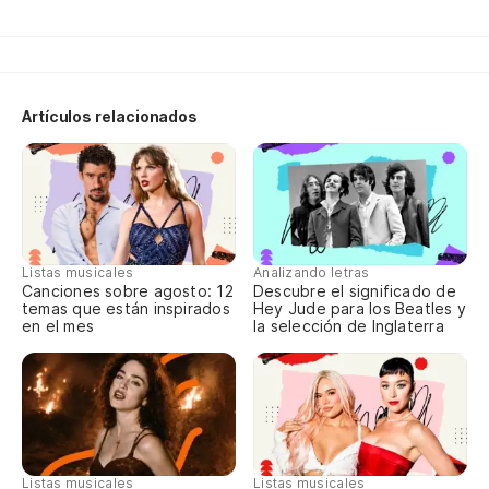
En
No
Artículos relacionados
Vo
Eu
Listas musicales
Analizando letras
Canciones sobre agosto: 12
Descubre el significado de
temas que están inspirados
Hey Jude para los Beatles y
en el mes
la selección de Inglaterra
Vi
Un
Um
Listas musicales
Listas musicales