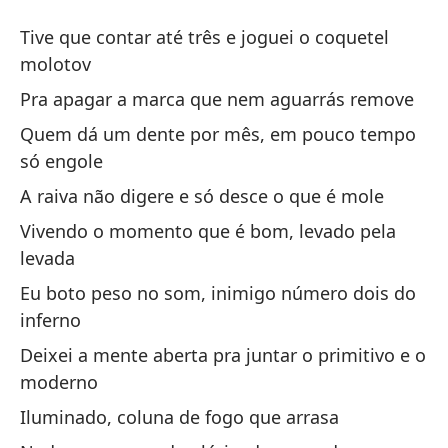
I
Tive que contar até três e joguei o coquetel
I
molotov
Pra apagar a marca que nem aguarrás remove
Tu
Quem dá um dente por mês, em pouco tempo
m
só engole
Ti
A raiva não digere e só desce o que é mole
Pa
Vivendo o momento que é bom, levado pela
levada
Pr
Eu boto peso no som, inimigo número dois do
Qu
inferno
so
Deixei a mente aberta pra juntar o primitivo e o
Qu
moderno
en
Iluminado, coluna de fogo que arrasa