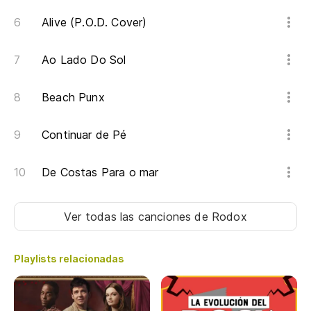
Ba
Alive (P.O.D. Cover)
Ba
Ao Lado Do Sol
Pa
Beach Punx
Pr
Cu
Continuar de Pé
Qu
De Costas Para o mar
Si
Ver todas las canciones
de Rodox
Vi
Playlists relacionadas
Un