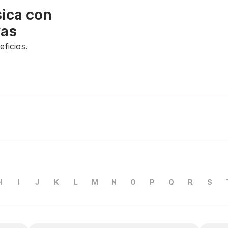
sica con
vas
ficios.
H
I
J
K
L
M
N
O
P
Q
R
S