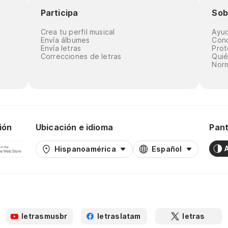
Participa
Sob
Crea tu perfil musical
Ayu
Envía álbumes
Cond
Envía letras
Prot
Correcciones de letras
Qui
Norm
ión
Ubicación e idioma
Pant
Hispanoamérica
Español
letrasmusbr
letraslatam
letras