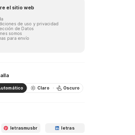
re el sitio web
da
iciones de uso y privacidad
ección de Datos
énes somos
as para envío
alla
Automático
Claro
Oscuro
letrasmusbr
letras