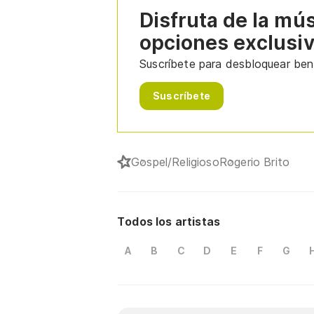
Disfruta de la mú
opciones exclusi
Suscríbete para desbloquear bene
Suscríbete
Gospel/Religioso
Rogerio Brito
Todos los artistas
A
B
C
D
E
F
G