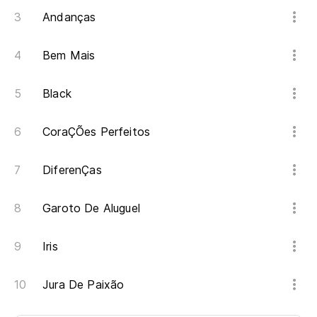
Andanças
Bem Mais
Black
CoraÇÕes Perfeitos
DiferenÇas
Garoto De Aluguel
Iris
Jura De Paixão