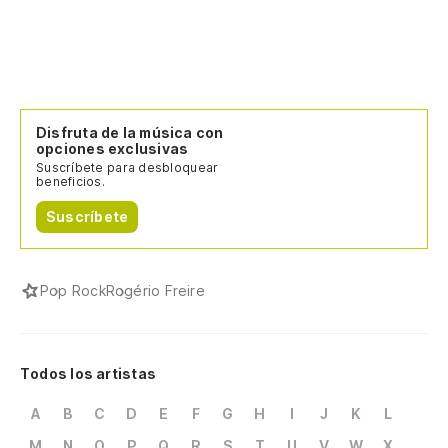
Disfruta de la música con
opciones exclusivas
Suscríbete para desbloquear
beneficios.
Suscríbete
Pop Rock
Rogério Freire
Todos los artistas
A
B
C
D
E
F
G
H
I
J
K
L
M
N
O
P
Q
R
S
T
U
V
W
X