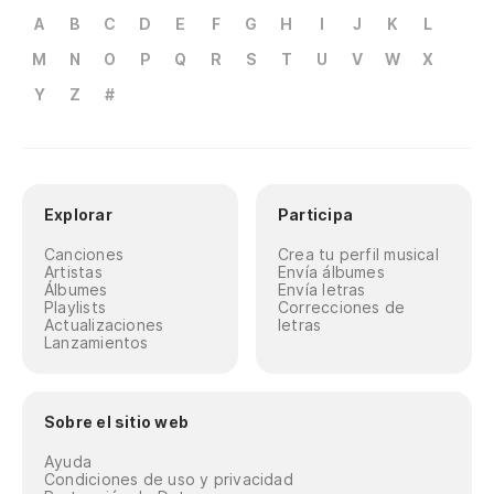
A
B
C
D
E
F
G
H
I
J
K
L
M
N
O
P
Q
R
S
T
U
V
W
X
Y
Z
#
Explorar
Participa
Canciones
Crea tu perfil musical
Artistas
Envía álbumes
Álbumes
Envía letras
Playlists
Correcciones de
Actualizaciones
letras
Lanzamientos
Sobre el sitio web
Ayuda
Condiciones de uso y privacidad