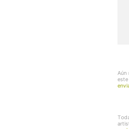
Aún 
este
envi
Toda
arti