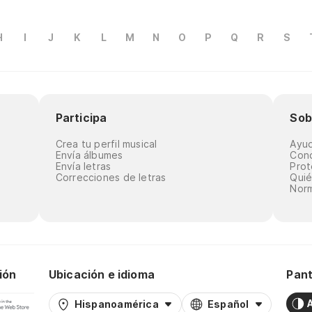
H
I
J
K
L
M
N
O
P
Q
R
S
Participa
Sob
Crea tu perfil musical
Ayu
Envía álbumes
Cond
Envía letras
Prot
Correcciones de letras
Qui
Norm
ión
Ubicación e idioma
Pant
Hispanoamérica
Español