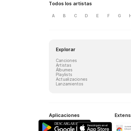
Todos los artistas
A
B
C
D
E
F
G
Explorar
Canciones
Artistas
Álbumes
Playlists
Actualizaciones
Lanzamientos
Aplicaciones
Extens