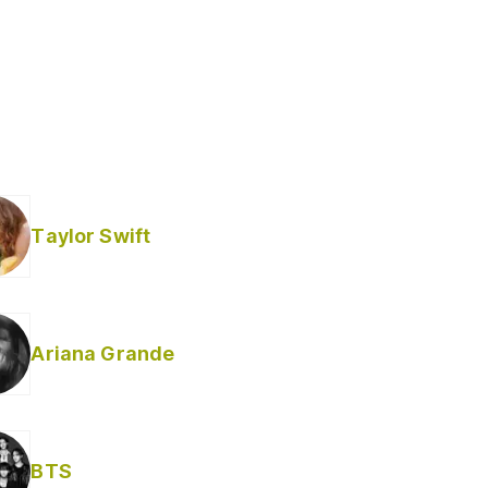
Taylor Swift
Ariana Grande
Helabusador) [explícita]
BTS