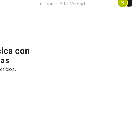
En Espiritu Y En Verdad
sica con
vas
ficios.