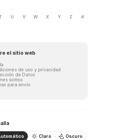
T
U
V
W
X
Y
Z
#
re el sitio web
da
iciones de uso y privacidad
ección de Datos
énes somos
as para envío
alla
Automático
Claro
Oscuro