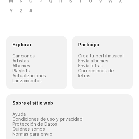
M
N
O
P
Q
R
S
T
U
V
W
X
Y
Z
#
Explorar
Participa
Canciones
Crea tu perfil musical
Artistas
Envía álbumes
Álbumes
Envía letras
Playlists
Correcciones de
Actualizaciones
letras
Lanzamientos
Sobre el sitio web
Ayuda
Condiciones de uso y privacidad
Protección de Datos
Quiénes somos
Normas para envío