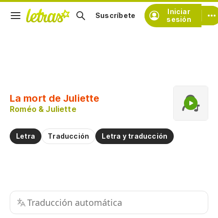
Iniciar
Suscríbete
sesión
Copiar fragmento
Copiar toda la letra
La mort de Juliette
Practicar la pronunciación de
Roméo & Juliette
Comentar sobre este fragmento
Letra
Traducción
Letra y traducción
Traducción automática