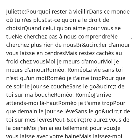
La
Juliette:Pourquoi rester à vieillirDans ce monde
La
où tu n'es plusEst-ce qu'on a le droit de
choisirQuand celui qu'on aime pour vous se
Ju
tueNe cherchez pas à nous comprendreNe
mu
cherchez plus rien de nousBr&ucirc;ler d'amour
de
vous laisse en cendresMais restez cachés au
es
froid chez vousMoi je meurs d'amourMoi je
bu
meurs d'amourRoméo, RoméoLa vie sans toi
ce
n'est qu'un motRoméo je t'aime tropPour que
y
ce soir le jour se coucheSans le go&ucirc;t de
lo
toi sur ma boucheRoméo, RoméoJ'arrive
mo
attends-moi là-hautRoméo je t'aime tropPour
dí
que demain le jour se lèveSans le go&ucirc;t de
bu
toi sur mes lèvresPeut-&ecirc;tre aurez vous de
te
la peineMoi j'en ai eu tellement pour vousJe
el
vous laisse avec votre haineMais laissez-moi