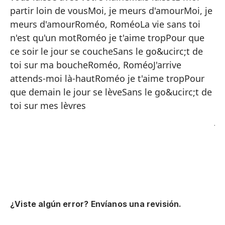
se
partir loin de vousMoi, je meurs d'amourMoi, je
co
meurs d'amourRoméo, RoméoLa vie sans toi
am
n'est qu'un motRoméo je t'aime tropPour que
es
ce soir le jour se coucheSans le go&ucirc;t de
es
toi sur ma boucheRoméo, RoméoJ'arrive
en
attends-moi là-hautRoméo je t'aime tropPour
Te
que demain le jour se lèveSans le go&ucirc;t de
el
toi sur mes lèvres
Ju
n'
qu
co
no
re
d'
¿Viste algún error? Envíanos una revisión.
sa
qu