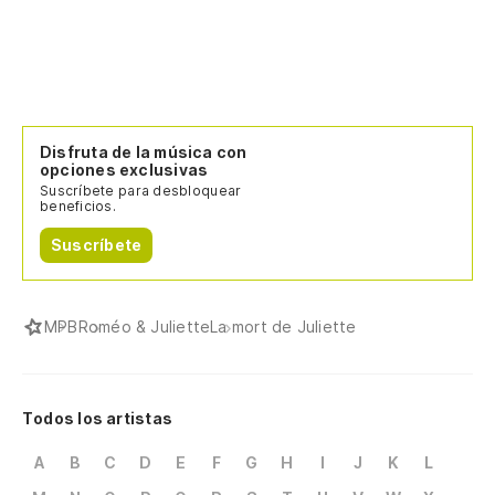
Disfruta de la música con
opciones exclusivas
Suscríbete para desbloquear
beneficios.
Suscríbete
MPB
Roméo & Juliette
La mort de Juliette
Todos los artistas
A
B
C
D
E
F
G
H
I
J
K
L