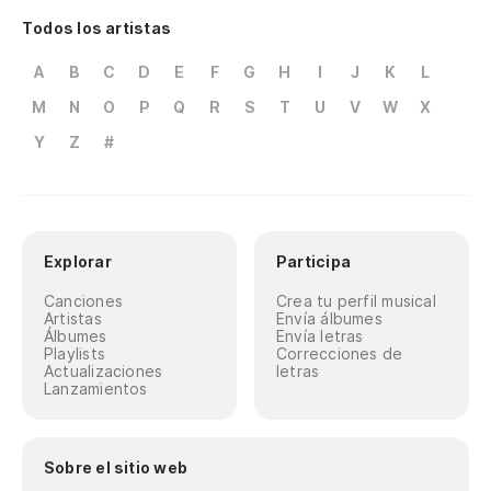
Todos los artistas
A
B
C
D
E
F
G
H
I
J
K
L
M
N
O
P
Q
R
S
T
U
V
W
X
Y
Z
#
Explorar
Participa
Canciones
Crea tu perfil musical
Artistas
Envía álbumes
Álbumes
Envía letras
Playlists
Correcciones de
Actualizaciones
letras
Lanzamientos
Sobre el sitio web