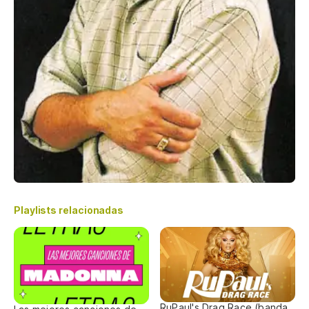
Playlists relacionadas
RuPaul's Drag Race (banda