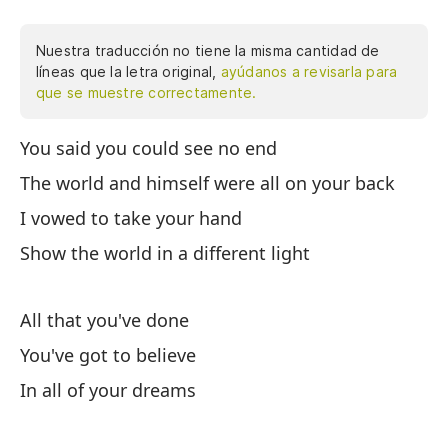
Nuestra traducción no tiene la misma cantidad de
líneas que la letra original,
ayúdanos a revisarla para
que se muestre correctamente.
You said you could see no end
Di
es
The world and himself were all on your back
ma
I vowed to take your hand
To
Show the world in a different light
to
te
de
All that you've done
in
You've got to believe
de
In all of your dreams
de
nu
de