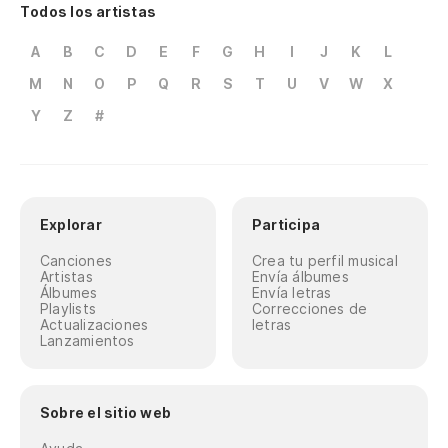
Todos los artistas
A
B
C
D
E
F
G
H
I
J
K
L
M
N
O
P
Q
R
S
T
U
V
W
X
Y
Z
#
Explorar
Participa
Canciones
Crea tu perfil musical
Artistas
Envía álbumes
Álbumes
Envía letras
Playlists
Correcciones de
Actualizaciones
letras
Lanzamientos
Sobre el sitio web