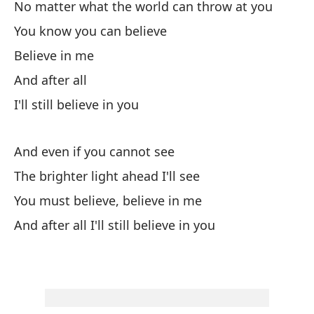
No matter what the world can throw at you
os
You know you can believe
Cr
mu
Believe in me
cr
And after all
en
I'll still believe in you
br
mí
cu
And even if you cannot see
no
The brighter light ahead I'll see
ma
You must believe, believe in me
to
And after all I'll still believe in you
lo
pu
aú
Ti
to