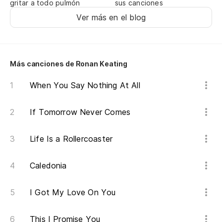
gritar a todo pulmón
sus canciones
Ver más en el blog
Es
I'
Más canciones de Ronan Keating
Te
When You Say Nothing At All
in
we
If Tomorrow Never Comes
Life Is a Rollercoaster
Y 
Caledonia
Es
I Got My Love On You
Po
Be
This I Promise You