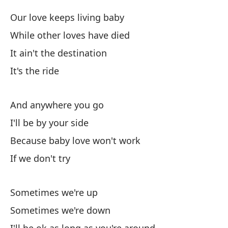
Our love keeps living baby
Do
While other loves have died
Es
It ain't the destination
It's the ride
Po
ca
And anywhere you go
Si
I'll be by your side
Because baby love won't work
If we don't try
No
I 
Sometimes we're up
Pe
Sometimes we're down
Bu