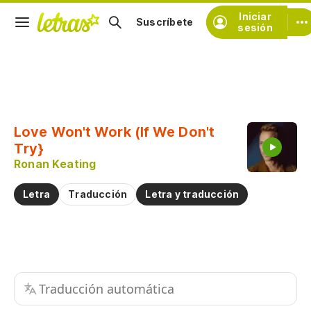
Iniciar
Suscríbete
sesión
Copiar fragmento
Copiar toda la letra
Love Won't Work (If We Don't
Practicar la pronunciación de
Try}
Ronan Keating
Comentar sobre este fragmento
Letra
Traducción
Letra y traducción
Traducción automática