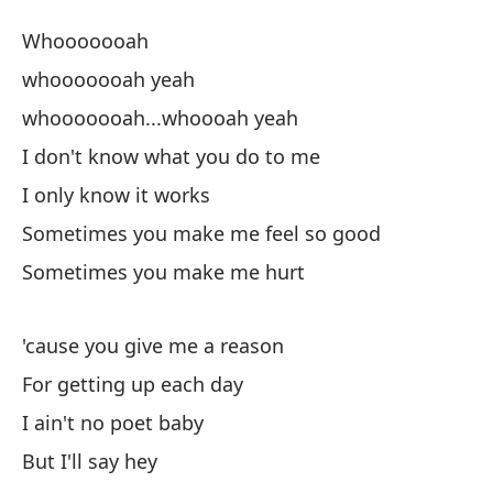
El
Whooooooah
Lo
whooooooah yeah
whooooooah...whoooah yeah
W
I don't know what you do to me
w
I only know it works
Sometimes you make me feel so good
wh
Sometimes you make me hurt
wh
'cause you give me a reason
No
For getting up each day
I 
I ain't no poet baby
So
But I'll say hey