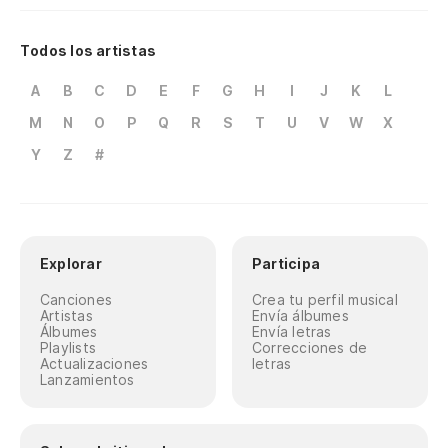
Todos los artistas
A
B
C
D
E
F
G
H
I
J
K
L
M
N
O
P
Q
R
S
T
U
V
W
X
Y
Z
#
Explorar
Participa
Canciones
Crea tu perfil musical
Artistas
Envía álbumes
Álbumes
Envía letras
Playlists
Correcciones de
Actualizaciones
letras
Lanzamientos