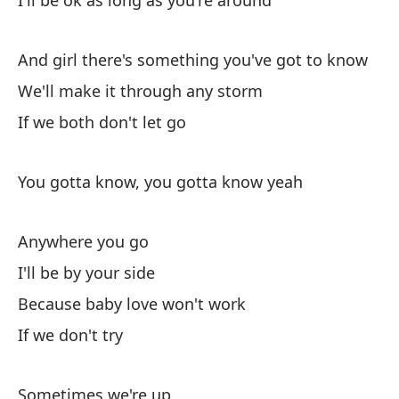
I'll be ok as long as you're around
Vo
And girl there's something you've got to know
I'
We'll make it through any storm
Y 
If we both don't let go
You gotta know, you gotta know yeah
Anywhere you go
Nu
I'll be by your side
Ou
Because baby love won't work
If we don't try
Mi
Wh
Sometimes we're up