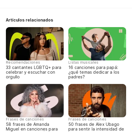
Ti
Yo
Artículos relacionados
Do
Es
Recomendaciones
Listas musicales
Po
33 cantantes LGBTQ+ para
16 canciones para papá:
celebrar y escuchar con
¿qué temas dedicar a los
Be
orgullo
padres?
Si
A 
Frases de canciones
Frases de canciones
58 frases de Amanda
50 frases de Alex Ubago
Miguel en canciones para
para sentir la intensidad de
A 