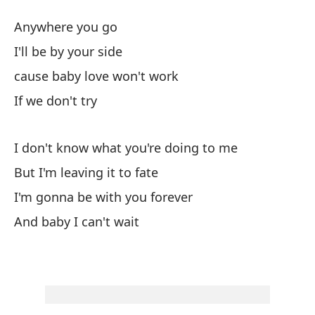
A 
Anywhere you go
So
I'll be by your side
A 
cause baby love won't work
So
If we don't try
Po
I don't know what you're doing to me
'c
But I'm leaving it to fate
I'm gonna be with you forever
Pa
And baby I can't wait
No
Pe