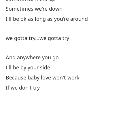
No
Sometimes we're down
I'll be ok as long as you're around
Es
we gotta try...we gotta try
Y 
And anywhere you go
Es
I'll be by your side
Because baby love won't work
Po
If we don't try
Be
Si
A 