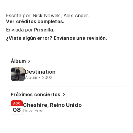
A 
Escrita por: Rick Nowels, Alex Ander.
Ver créditos completos.
Enviada por
Priscilla
.
Es
¿Viste algún error? Envíanos una revisión.
I'
Álbum
Y 
Destination
An
Álbum • 2002
Su
Próximos conciertos
We
AGO
Cheshire, Reino Unido
08
Deva Fest
Si