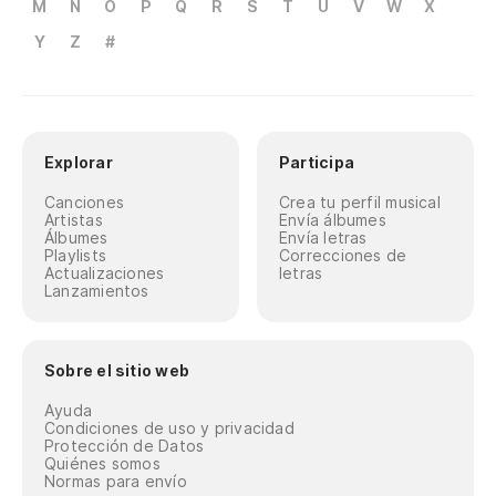
M
N
O
P
Q
R
S
T
U
V
W
X
Y
Z
#
Explorar
Participa
Canciones
Crea tu perfil musical
Artistas
Envía álbumes
Álbumes
Envía letras
Playlists
Correcciones de
Actualizaciones
letras
Lanzamientos
Sobre el sitio web
Ayuda
Condiciones de uso y privacidad
Protección de Datos
Quiénes somos
Normas para envío