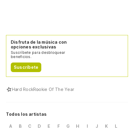
Disfruta de la música con
opciones exclusivas
Suscríbete para desbloquear
beneficios.
Suscríbete
Hard Rock
Rookie Of The Year
Todos los artistas
A
B
C
D
E
F
G
H
I
J
K
L