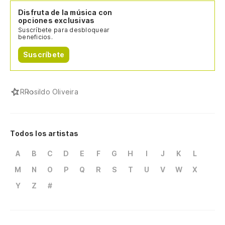
Disfruta de la música con
opciones exclusivas
Suscríbete para desbloquear
beneficios.
Suscríbete
R
Rosildo Oliveira
Todos los artistas
A
B
C
D
E
F
G
H
I
J
K
L
M
N
O
P
Q
R
S
T
U
V
W
X
Y
Z
#