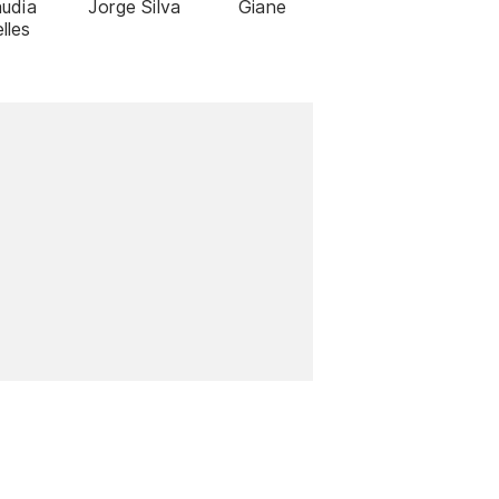
audia
Jorge Silva
Giane
lles