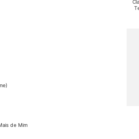
Cl
Te
me)
Mais de Mim