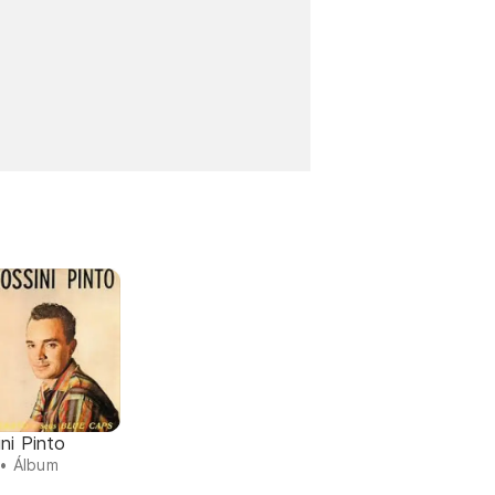
ni Pinto
• Álbum