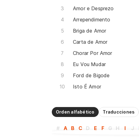
Amor e Desprezo
Arrependimento
Briga de Amor
Carta de Amor
Chorar Por Amor
Eu Vou Mudar
Ford de Bigode
Isto É Amor
Orden alfabético
Traducciones
#
A
B
C
D
E
F
G
H
I
J