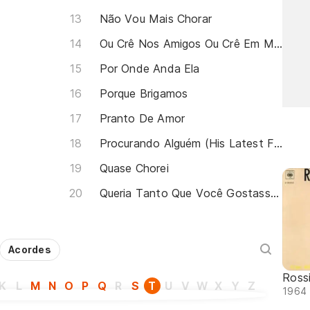
Não Vou Mais Chorar
Ou Crê Nos Amigos Ou Crê Em Mim
Por Onde Anda Ela
Porque Brigamos
Pranto De Amor
Procurando Alguém (His Latest Flame)
Quase Chorei
Queria Tanto Que Você Gostasse Mais de Mim
Acordes
Rossi
K
L
M
N
O
P
Q
R
S
T
U
V
W
X
Y
Z
1964 