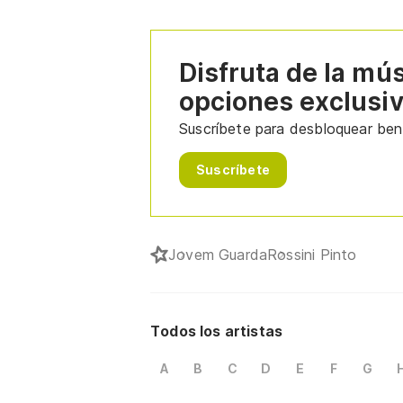
Disfruta de la mú
opciones exclusi
Suscríbete para desbloquear bene
Suscríbete
Jovem Guarda
Rossini Pinto
Todos los artistas
A
B
C
D
E
F
G