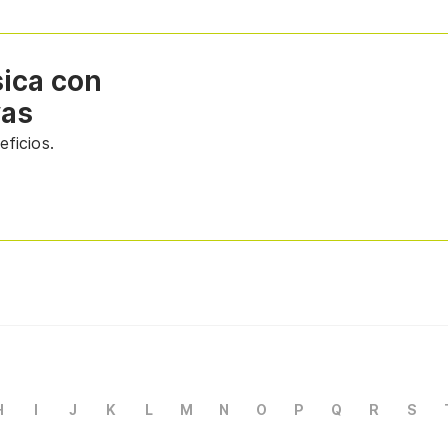
sica con
vas
ficios.
H
I
J
K
L
M
N
O
P
Q
R
S