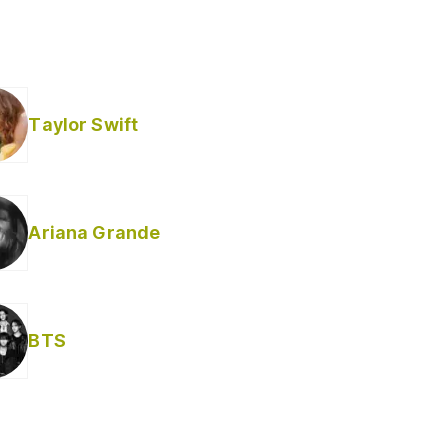
Taylor Swift
Ariana Grande
Helabusador) [explícita]
BTS