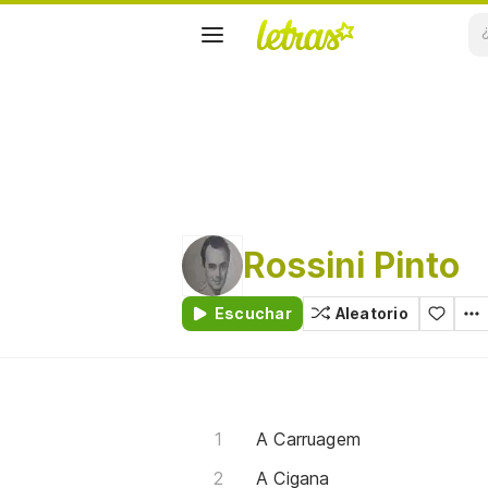
Rossini Pinto
Escuchar
Aleatorio
A Carruagem
A Cigana