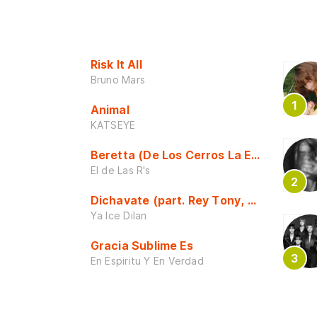
Risk It All
Bruno Mars
Animal
KATSEYE
Beretta (De Los Cerros La Escuela)
El de Las R's
Dichavate (part. Rey Tony, Dj Honda y 
Ya Ice Dilan
Gracia Sublime Es
En Espiritu Y En Verdad