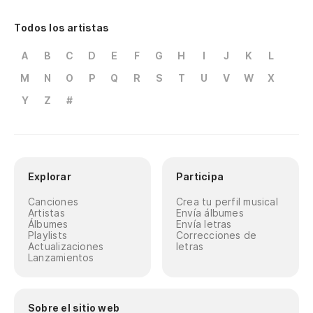
Todos los artistas
A
B
C
D
E
F
G
H
I
J
K
L
M
N
O
P
Q
R
S
T
U
V
W
X
Y
Z
#
Explorar
Participa
Canciones
Crea tu perfil musical
Artistas
Envía álbumes
Álbumes
Envía letras
Playlists
Correcciones de
Actualizaciones
letras
Lanzamientos
Sobre el sitio web