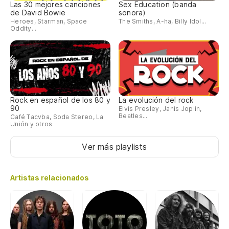
Las 30 mejores canciones
Sex Education (banda
de David Bowie
sonora)
Heroes, Starman, Space
The Smiths, A-ha, Billy Idol...
Oddity...
Rock en español de los 80 y
La evolución del rock
90
Elvis Presley, Janis Joplin,
Beatles...
Café Tacvba, Soda Stereo, La
Unión y otros
Ver más playlists
Artistas relacionados