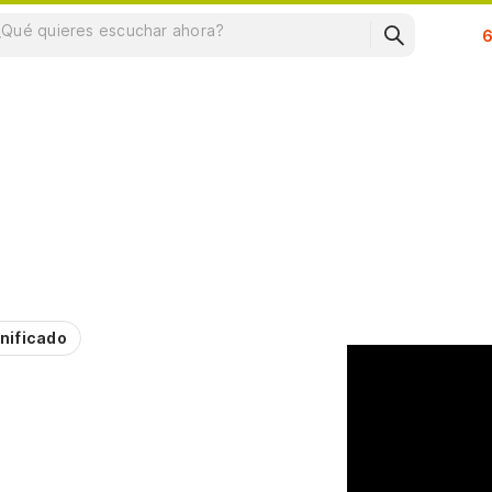
Su
s
nificado