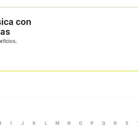
sica con
vas
ficios.
H
I
J
K
L
M
N
O
P
Q
R
S