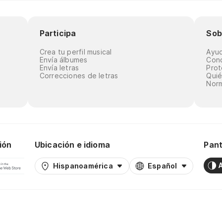
Participa
Sob
Crea tu perfil musical
Ayu
Envía álbumes
Cond
Envía letras
Prot
Correcciones de letras
Qui
Norm
ión
Ubicación e idioma
Pant
Hispanoamérica
Español