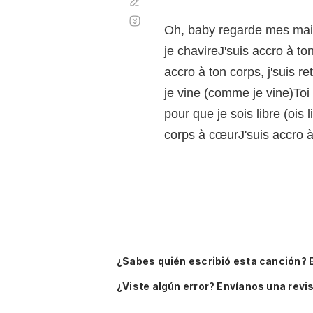
Corregir
Desplazamiento
automático
Oh, baby regarde mes mai
je chavireJ'suis accro à to
accro à ton corps, j'suis 
je vine (comme je vine)Toi 
pour que je sois libre (ois 
corps à cœurJ'suis accro à 
¿Sabes quién escribió esta canción? 
¿Viste algún error? Envíanos una revis