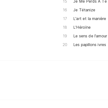
Je Me Perds À Te 
Je Tétanize
L'art et la manière
L'Héroïne
Le sens de l'amour
Les papillons ivres