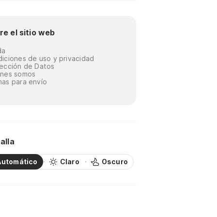
re el sitio web
da
iciones de uso y privacidad
ección de Datos
énes somos
as para envío
alla
Automático
Claro
Oscuro