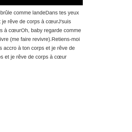
/
e brûle comme landeDans tes yeux
et je rêve de corps à cœurJ'suis
 corps à cœurOh, baby regarde comme
ivre (me faire revivre).Retiens-moi
is accro à ton corps et je rêve de
ps et je rêve de corps à cœur