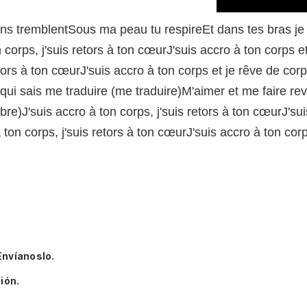
ns tremblentSous ma peau tu respireEt dans tes bras j
n corps, j'suis retors à ton cœurJ'suis accro à ton corps 
retors à ton cœurJ'suis accro à ton corps et je rêve de
qui sais me traduire (me traduire)M'aimer et me faire rev
libre)J'suis accro à ton corps, j'suis retors à ton cœurJ'su
ton corps, j'suis retors à ton cœurJ'suis accro à ton cor
Envíanoslo.
ión.