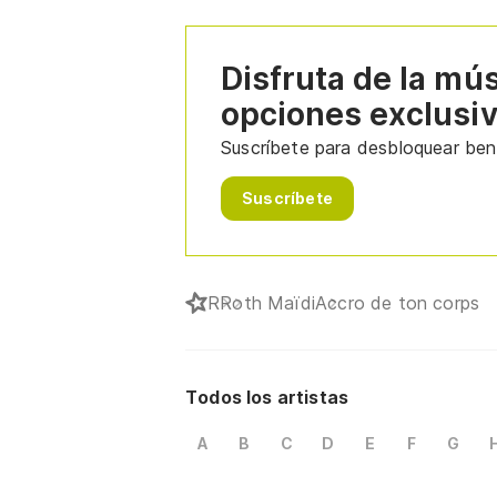
Disfruta de la mú
opciones exclusi
Suscríbete para desbloquear bene
Suscríbete
R
Roth Maïdi
Accro de ton corps
Todos los artistas
A
B
C
D
E
F
G