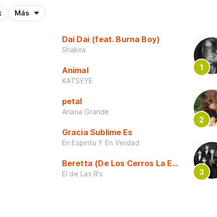
k
Más
Dai Dai (feat. Burna Boy)
Shakira
Animal
KATSEYE
petal
Ariana Grande
Gracia Sublime Es
En Espiritu Y En Verdad
Beretta (De Los Cerros La Escuela)
El de Las R's