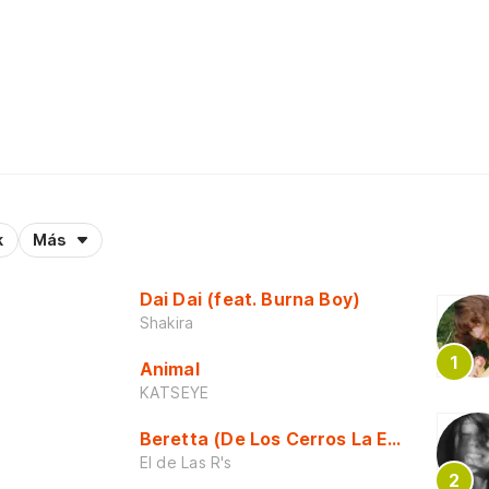
k
Más
Dai Dai (feat. Burna Boy)
Shakira
Animal
KATSEYE
Beretta (De Los Cerros La Escuela)
El de Las R's