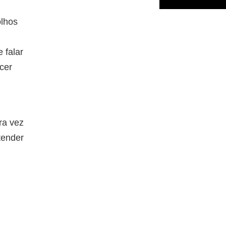
olhos
 falar
cer
ra vez
tender