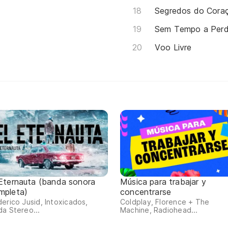
Segredos do Cora
Sem Tempo a Perd
Voo Livre
 Eternauta (banda sonora
Música para trabajar y
mpleta)
concentrarse
erico Jusid, Intoxicados,
Coldplay, Florence + The
a Stereo...
Machine, Radiohead...