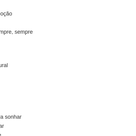
moção
empre, sempre
ural
a sonhar
ar
e