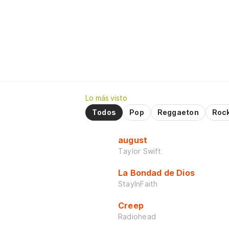
Lo más visto
Todos
Pop
Reggaeton
Roc
august
Taylor Swift
La Bondad de Dios
StayInFaith
Creep
Radiohead