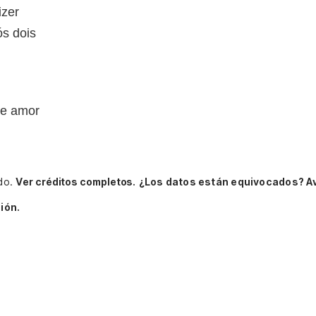
izer
s dois
se amor
rdo.
Ver créditos completos.
¿Los datos están equivocados? A
ión.