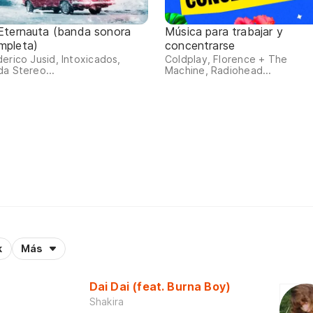
 Eternauta (banda sonora
Música para trabajar y
mpleta)
concentrarse
erico Jusid, Intoxicados,
Coldplay, Florence + The
a Stereo...
Machine, Radiohead...
k
Más
Dai Dai (feat. Burna Boy)
Shakira