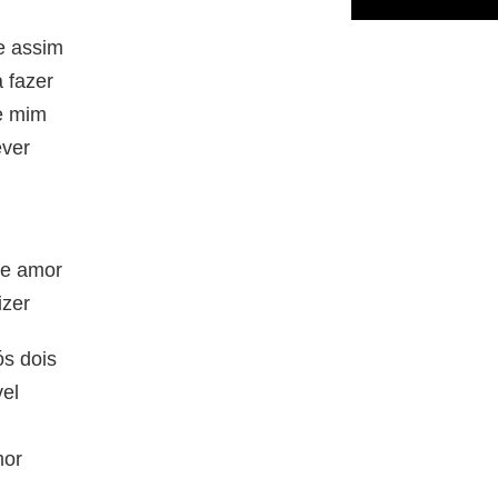
e assim
 fazer
e mim
ever
se amor
izer
s dois
vel
mor