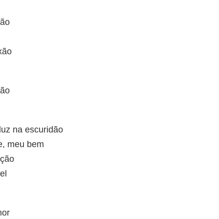
ção
xão
ção
luz na escuridão
e, meu bem
nção
el
mor