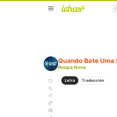
Quando Bate Uma
Roupa Nova
Agregar
Letra
Traducción
a
Agregar
favoritos
a
Tamaño
playlist
de la
fuente
Acordes
Imprimir