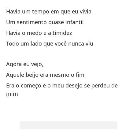
La
Havia um tempo em que eu vivia
A 
Um sentimento quase infantil
Havia o medo e a timidez
Hu
Todo um lado que você nunca viu
Ha
Un
Agora eu vejo,
Um
Aquele beijo era mesmo o fim
Era o começo e o meu desejo se perdeu de
Ha
mim
To
To