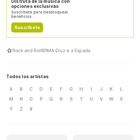
Disfruta de la música con
opciones exclusivas
Suscríbete para desbloquear
beneficios.
Suscríbete
Rock and Roll
RPM
A Cruz e a Espada
Todos los artistas
A
B
C
D
E
F
G
H
I
J
K
L
M
N
O
P
Q
R
S
T
U
V
W
X
Y
Z
#