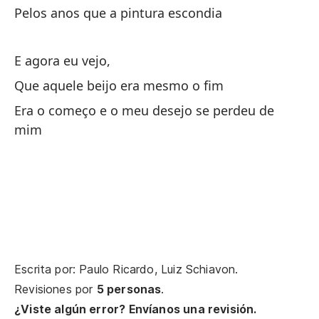
Pelos anos que a pintura escondia
Es
Aq
E agora eu vejo,
Que aquele beijo era mesmo o fim
En
Era o começo e o meu desejo se perdeu de
En
mim
Ah
Es
Fu
Escrita por: Paulo Ricardo, Luiz Schiavon.
Er
Revisiones por
5 personas
.
¿Viste algún error? Envíanos una revisión.