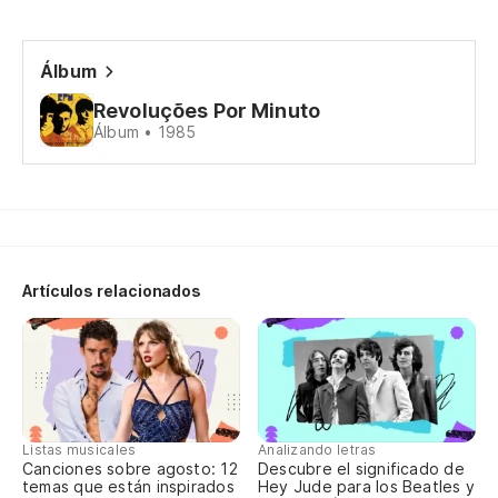
Y 
E 
Álbum
En
Revoluções Por Minuto
Álbum • 1985
Do
Ot
Du
Artículos relacionados
Pe
Y 
Es
Listas musicales
Analizando letras
Canciones sobre agosto: 12
Descubre el significado de
Qu
temas que están inspirados
Hey Jude para los Beatles y