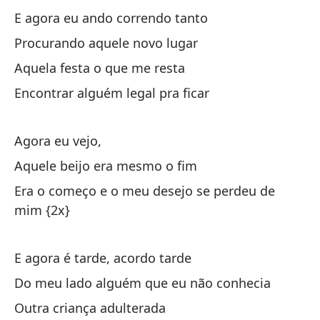
Ah
E agora eu ando correndo tanto
Es
Procurando aquele novo lugar
Aquela festa o que me resta
Fu
Encontrar alguém legal pra ficar
Er
Agora eu vejo,
Aquele beijo era mesmo o fim
Era o começo e o meu desejo se perdeu de
mim {2x}
Y 
E 
E agora é tarde, acordo tarde
Do meu lado alguém que eu não conhecia
Bu
Outra criança adulterada
Pr