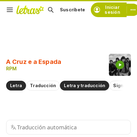
Iniciar
Suscríbete
sesión
Copiar fragmento
Copiar toda la letra
A Cruz e a Espada
Practicar la pronunciación de
RPM
Comentar sobre este fragmento
Letra
Traducción
Letra y traducción
Significad
Traducción automática