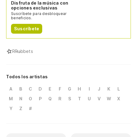
Disfruta de la música con
opciones exclusivas
Suscríbete para desbloquear
beneficios.
Suscríbete
R
Rubbets
Todos los artistas
A
B
C
D
E
F
G
H
I
J
K
L
M
N
O
P
Q
R
S
T
U
V
W
X
Y
Z
#