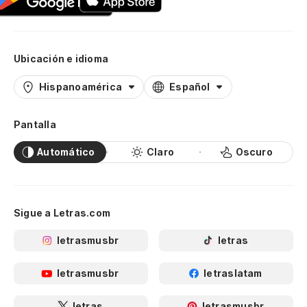
Ubicación e idioma
Hispanoamérica
Español
Pantalla
Automático
Claro
Oscuro
Sigue a Letras.com
letrasmusbr
letras
letrasmusbr
letraslatam
letras
letrasmusbr