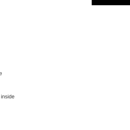
e
 inside