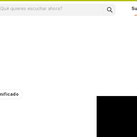
Su
e
nificado