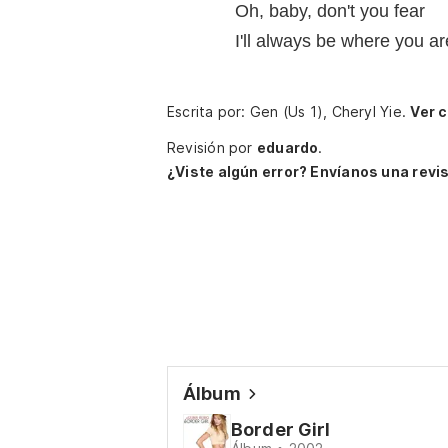
Oh, baby, don't you fear
I'll always be where you ar
Escrita por: Gen (Us 1), Cheryl Yie.
Ver c
Revisión por
eduardo
.
¿Viste algún error? Envíanos una revis
Álbum
Border Girl