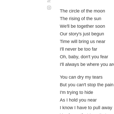
Corregir
Desplazamiento
automático
The circle of the moon
The rising of the sun
We'll be together soon
Our story's just begun
Time will bring us near
I'll never be too far
Oh, baby, don't you fear
I'll always be where you ar
You can dry my tears
But you can't stop the pain
I'm trying to hide
As I hold you near
I know I have to pull away