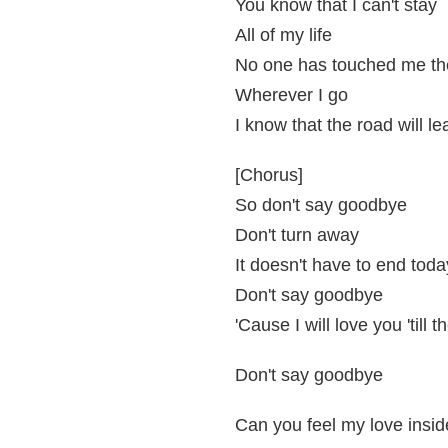
You know that I can't stay
All of my life
No one has touched me th
Wherever I go
I know that the road will l
[Chorus]
So don't say goodbye
Don't turn away
It doesn't have to end toda
Don't say goodbye
'Cause I will love you 'till 
Don't say goodbye
Can you feel my love insid