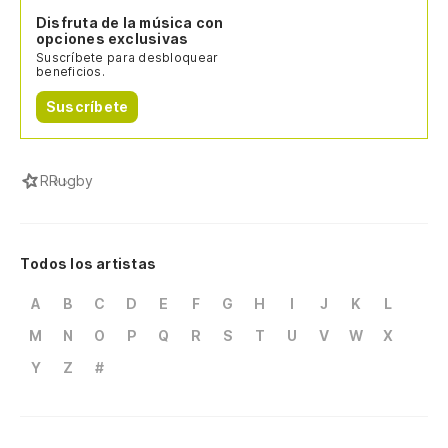
Disfruta de la música con
opciones exclusivas
Suscríbete para desbloquear
beneficios.
Suscríbete
R
Rugby
Todos los artistas
A
B
C
D
E
F
G
H
I
J
K
L
M
N
O
P
Q
R
S
T
U
V
W
X
Y
Z
#