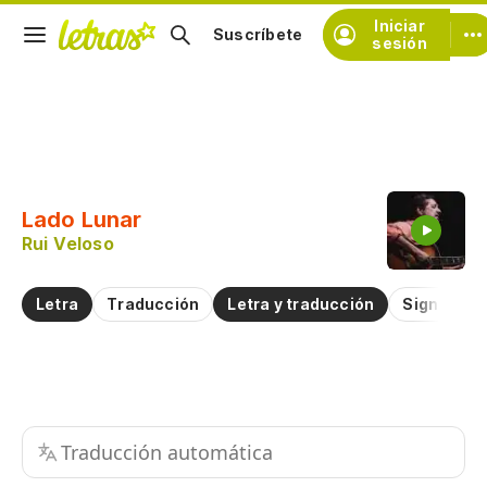
Iniciar
Suscríbete
sesión
Copiar fragmento
Copiar toda la letra
Lado Lunar
Practicar la pronunciación de
Rui Veloso
Comentar sobre este fragmento
Letra
Traducción
Letra y traducción
Significad
Traducción automática