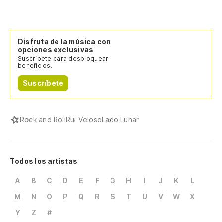
Disfruta de la música con
opciones exclusivas
Suscríbete para desbloquear
beneficios.
Suscríbete
Rock and Roll
Rui Veloso
Lado Lunar
Todos los artistas
A
B
C
D
E
F
G
H
I
J
K
L
M
N
O
P
Q
R
S
T
U
V
W
X
Y
Z
#