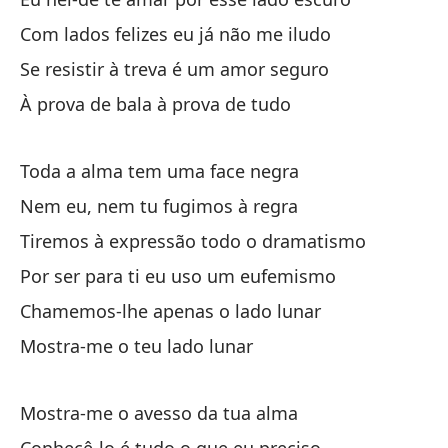
Ni
Com lados felizes eu já não me iludo
Ne
Se resistir à treva é um amor seguro
À prova de bala à prova de tudo
Sa
Ti
Toda a alma tem uma face negra
Po
Nem eu, nem tu fugimos à regra
Po
Tiremos à expressão todo o dramatismo
Por ser para ti eu uso um eufemismo
Ll
Chamemos-lhe apenas o lado lunar
Ch
Mostra-me o teu lado lunar
Mu
Mo
Mostra-me o avesso da tua alma