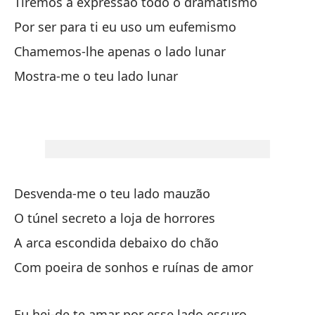
Tiremos à expressão todo o dramatismo
No
Por ser para ti eu uso um eufemismo
Nã
Chamemos-lhe apenas o lado lunar
Mostra-me o teu lado lunar
Tu
O 
No
Nã
Desvenda-me o teu lado mauzão
Au
O túnel secreto a loja de horrores
Em
A arca escondida debaixo do chão
Com poeira de sonhos e ruínas de amor
Ca
To
Eu hei-de te amar por esse lado escuro