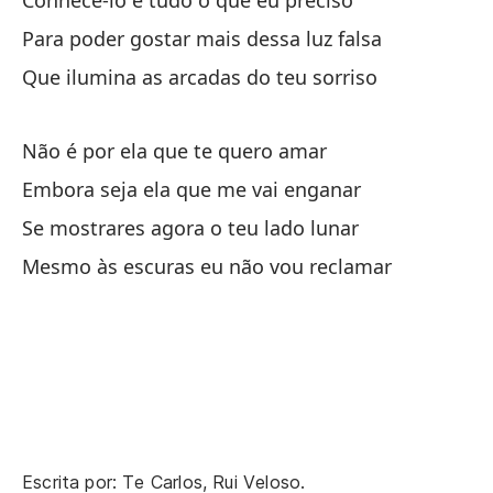
Conhecê-lo é tudo o que eu preciso
Para poder gostar mais dessa luz falsa
Que ilumina as arcadas do teu sorriso
Mu
Não é por ela que te quero amar
De
Embora seja ela que me vai enganar
Se mostrares agora o teu lado lunar
el
Mesmo às escuras eu não vou reclamar
O 
El
A 
Co
Co
Escrita por: Te Carlos, Rui Veloso.