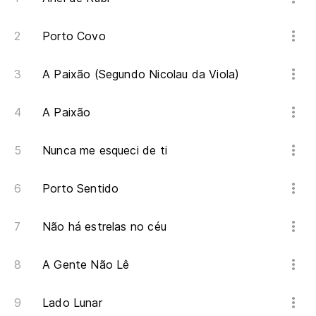
Mu
Porto Covo
Mo
A Paixão (Segundo Nicolau da Viola)
Co
Co
A Paixão
Pa
Nunca me esqueci de ti
Pa
Porto Sentido
Qu
Não há estrelas no céu
Qu
A Gente Não Lê
No
Nã
Lado Lunar