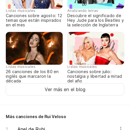
Ni
Listas musicales
Analizando letras
Canciones sobre agosto: 12
Descubre el significado de
Ne
temas que están inspirados
Hey Jude para los Beatles y
en el mes
la selección de Inglaterra
Sa
Ti
Po
Listas musicales
Listas musicales
Po
Canciones sobre julio:
26 canciones de los 80 en
nostalgia y libertad a mitad
inglés que marcaron la
del año
década
Ll
Ver más en el blog
Ch
Mu
Más canciones de Rui Veloso
Mo
Anel de Rubi