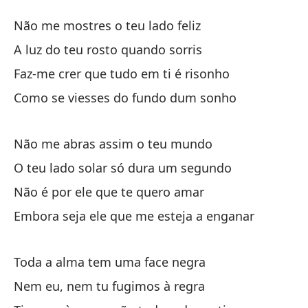
La
Não me mostres o teu lado feliz
L
A luz do teu rosto quando sorris
Faz-me crer que tudo em ti é risonho
No
Como se viesses do fundo dum sonho
Nã
La
Não me abras assim o teu mundo
A 
O teu lado solar só dura um segundo
Não é por ele que te quero amar
Me
Embora seja ele que me esteja a enganar
Fa
Co
Toda a alma tem uma face negra
Co
Nem eu, nem tu fugimos à regra