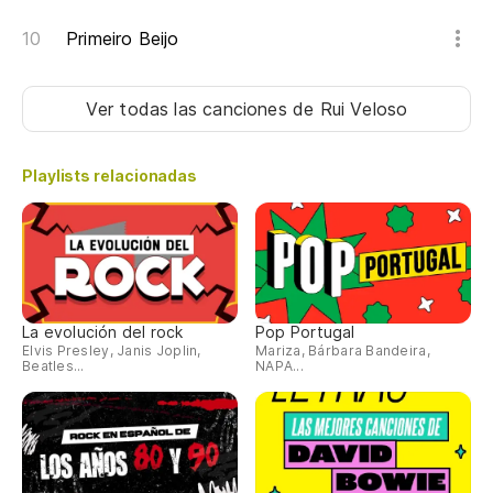
Au
Primeiro Beijo
Em
Ver todas las canciones
de Rui Veloso
Si
Se
Playlists relacionadas
In
Me
La evolución del rock
Pop Portugal
Elvis Presley, Janis Joplin,
Mariza, Bárbara Bandeira,
Beatles...
NAPA...