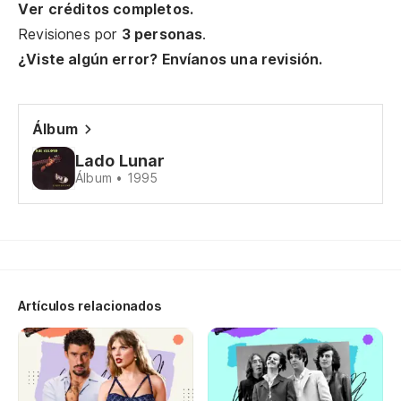
Ver créditos completos.
Te
Revisiones por
3 personas
.
¿Viste algún error? Envíanos una revisión.
Eu
Co
Álbum
Co
Lado Lunar
Álbum • 1995
Si
Se
A 
À 
Artículos relacionados
Ca
To