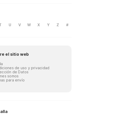
T
U
V
W
X
Y
Z
#
re el sitio web
da
iciones de uso y privacidad
ección de Datos
énes somos
as para envío
alla