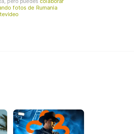
sta, pero puedes
colaborar
ando fotos de Rumania
tevideo