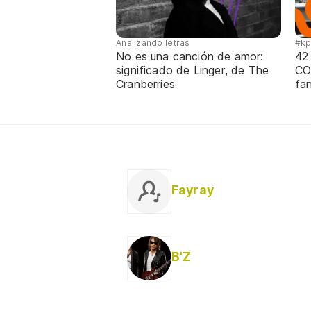
Analizando letras
#k
No es una canción de amor:
42
significado de Linger, de The
CO
Cranberries
fa
Fayray
B'Z