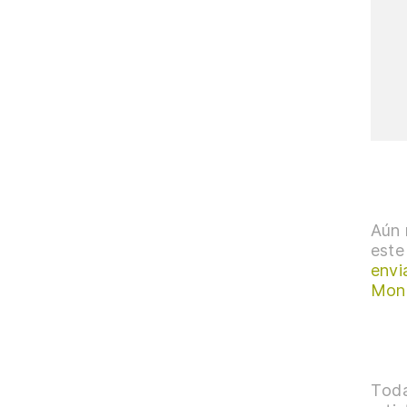
Aún 
este
envi
Mon
Toda