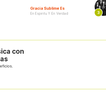
Gracia Sublime Es
En Espiritu Y En Verdad
sica con
vas
ficios.