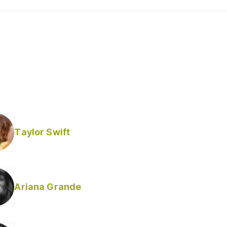
Taylor Swift
Ariana Grande
Helabusador) [explícita]