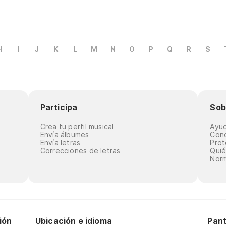
H
I
J
K
L
M
N
O
P
Q
R
S
Participa
Sob
Crea tu perfil musical
Ayu
Envía álbumes
Cond
Envía letras
Prot
Correcciones de letras
Qui
Norm
ión
Ubicación e idioma
Pant