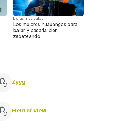
Listas musicales
Los mejores huapangos para
e
bailar y pasarla bien
zapateando
Zyyg
Field of View