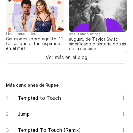
Hu
So
ce
Listas musicales
Analizando letras
Bl
Canciones sobre agosto: 12
august, de Taylor Swift:
temas que están inspirados
significado e historia detrás
th
en el mes
de la canción
Ver más en el blog
Hu
Hu
Más canciones de Rupee
H
Tempted to Touch
As
Jump
So
Tempted To Touch (Remix)