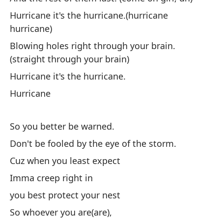
St
Hurricane it's the hurricane.(hurricane
hurricane)
Sa
Blowing holes right through your brain.
Yo
(straight through your brain)
So
Hurricane it's the hurricane.
Im
Hurricane
Ve
So you better be warned.
Co
Don't be fooled by the eye of the storm.
Y 
Cuz when you least expect
An
Imma creep right in
you best protect your nest
Vo
So whoever you are(are),
ca