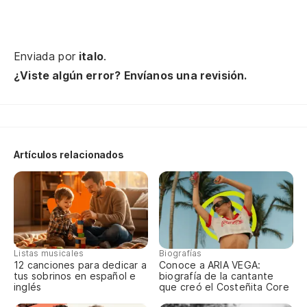
mo
Enviada por
italo
.
el
¿Viste algún error? Envíanos una revisión.
th
So
(y
Artículos relacionados
Ju
re
Y 
Listas musicales
Biografías
An
12 canciones para dedicar a
Conoce a ARIA VEGA:
tus sobrinos en español e
biografía de la cantante
inglés
que creó el Costeñita Core
Hu