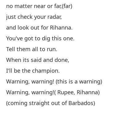
no matter near or far,(far)
Im
bl
just check your radar,
and look out for Rihanna.
You've got to dig this one.
Tell them all to run.
When its said and done,
Ti
I'll be the champion.
Yo
Warning, warning! (this is a warning)
Di
Warning, warning!( Rupee, Rihanna)
(coming straight out of Barbados)
Cu
Wh
Se