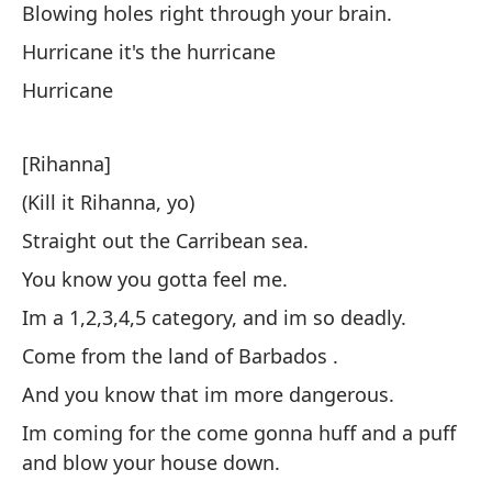
Ci
Blowing holes right through your brain.
Lo
Hurricane it's the hurricane
Hurricane
El
Th
[Rihanna]
Ex
(Kill it Rihanna, yo)
Bl
Straight out the Carribean sea.
You know you gotta feel me.
Vi
Im a 1,2,3,4,5 category, and im so deadly.
di
Come from the land of Barbados .
Co
st
And you know that im more dangerous.
Im coming for the come gonna huff and a puff
Hu
and blow your house down.
Hu