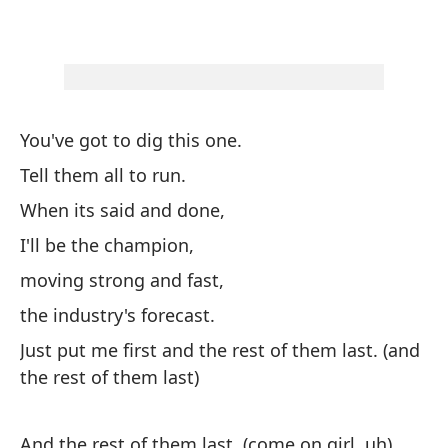
hu
So
ce
Bl
You've got to dig this one.
Hu
Tell them all to run.
When its said and done,
H
I'll be the champion,
moving strong and fast,
[R
the industry's forecast.
Just put me first and the rest of them last. (and
(M
the rest of them last)
Di
And the rest of them last. (come on girl, uh)