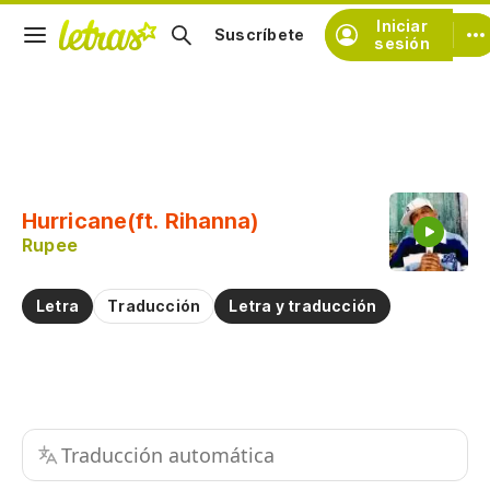
Iniciar
Suscríbete
sesión
Copiar fragmento
Copiar toda la letra
Hurricane(ft. Rihanna)
Practicar la pronunciación de
Rupee
Comentar sobre este fragmento
Letra
Traducción
Letra y traducción
Traducción automática