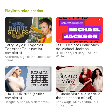
so
Playlists relacionadas
y 
an
Ti
Harry Styles: Together,
Las 50 mejores canciones
Yo
Together Tour (setlist
de Michael Jackson
completo)
Billie Jean, Thriller, Black or
White...
Aperture, Sign of the Times, As
Di
It Was...
Cu
Wh
LUX TOUR 2026 (setlist
El Diablo Viste a la Moda 2
Se
completo)
(banda sonora oficial)
Berghain, Saoko, Malamente...
Lady Gaga, Miley Cyrus, Dua
Lipa y otros