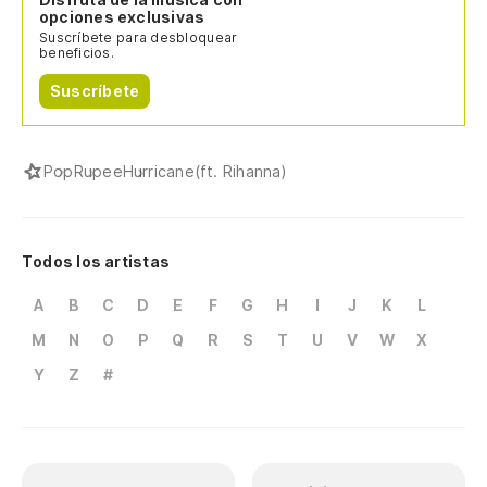
opciones exclusivas
Suscríbete para desbloquear
beneficios.
Suscríbete
Pop
Rupee
Hurricane(ft. Rihanna)
Todos los artistas
A
B
C
D
E
F
G
H
I
J
K
L
M
N
O
P
Q
R
S
T
U
V
W
X
Y
Z
#