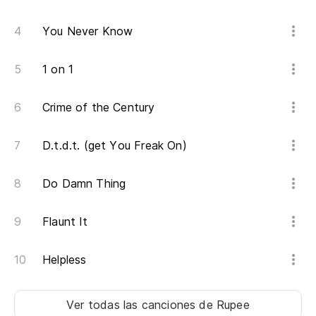
No
Do
You Never Know
Po
1 on 1
Cu
Crime of the Century
me
D.t.d.t. (get You Freak On)
me
Do Damn Thing
As
Flaunt It
So
Helpless
no
no
Ver todas las canciones
de Rupee