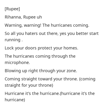
Hu
[Rupee]
Hu
Rihanna, Rupee uh
Warning, warning! The hurricanes coming.
[R
So all you haters out there, yes you better start
running .
Ri
Lock your doors protect your homes.
¡A
The hurricanes coming through the
microphone.
Wa
Blowing up right through your zone.
As
Coming straight toward your throne. (coming
me
straight for your throne)
So
Hurricane it's the hurricane.(hurricane it's the
ru
hurricane)