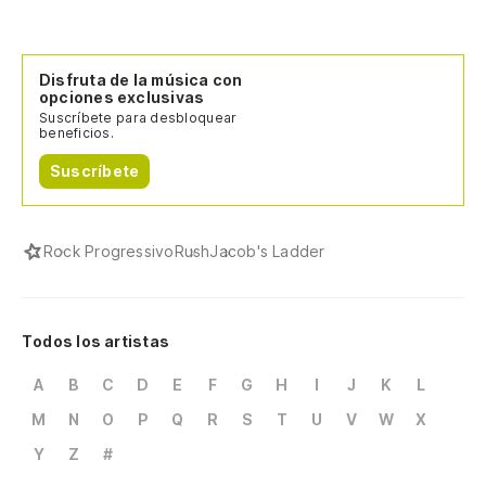
Disfruta de la música con
opciones exclusivas
Suscríbete para desbloquear
beneficios.
Suscríbete
Rock Progressivo
Rush
Jacob's Ladder
Todos los artistas
A
B
C
D
E
F
G
H
I
J
K
L
M
N
O
P
Q
R
S
T
U
V
W
X
Y
Z
#