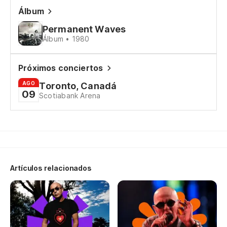
in
Álbum
Li
Permanent Waves
Álbum • 1980
Si
Próximos conciertos
ha
AGO
Toronto, Canadá
Fo
09
Scotiabank Arena
Lo
su
Th
th
Artículos relacionados