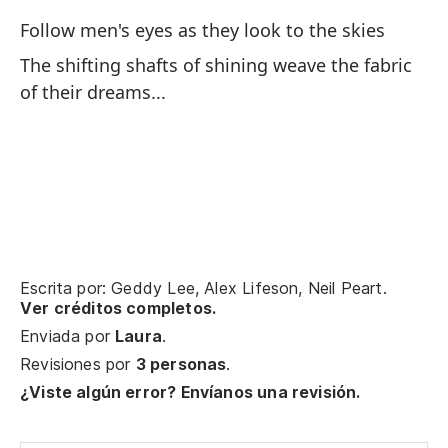
Se
Follow men's eyes as they look to the skies
Lo
The shifting shafts of shining weave the fabric
of their dreams...
En
In
La
Th
En
Escrita por: Geddy Lee, Alex Lifeson, Neil Peart.
Ver créditos completos.
Enviada por
Laura
.
De
Revisiones por
3 personas
.
Al
¿Viste algún error? Envíanos una revisión.
La