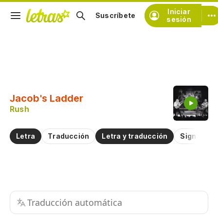
Iniciar
Suscríbete
sesión
Copiar fragmento
Copiar toda la letra
Jacob's Ladder
Practicar la pronunciación de
Rush
Comentar sobre este fragmento
Letra
Traducción
Letra y traducción
Significad
Traducción automática