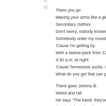
Corregir
Desplazamiento
automático
There you go
Waving your arms like a gir
Secondary clothes
Don't worry, nobody know
Somebody order my round
'Cause I'm getting by
With a twelve pack from 12t
4:30 a.m. at night
'Cause Tennessee sucks, 
What do you got that can 
There goes Johnny B.
Weird and tall
He says "The band, they'v