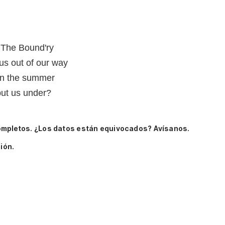
o The Bound'ry
us out of our way
in the summer
put us under?
ompletos.
¿Los datos están equivocados? Avísanos.
ión.