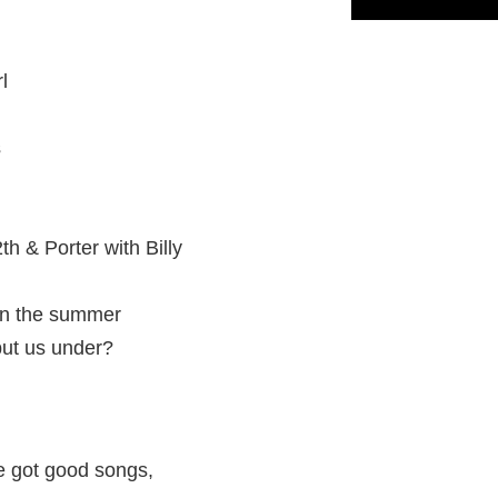
l
s
h & Porter with Billy
in the summer
put us under?
e got good songs,