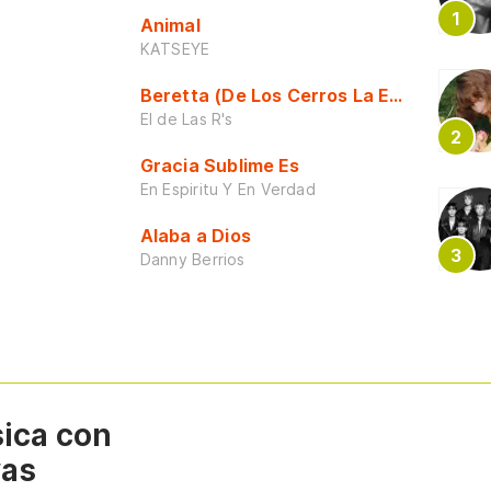
Animal
KATSEYE
Beretta (De Los Cerros La Escuela)
El de Las R's
Gracia Sublime Es
En Espiritu Y En Verdad
Alaba a Dios
Danny Berrios
sica con
vas