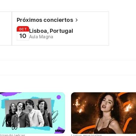
Próximos conciertos
OCT
Lisboa, Portugal
10
Aula Magna
lizando letras
Listas musicales