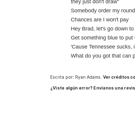
they just don't draw"
Somebody order my round
Chances are I won't pay
Hey Brad, let's go down t
Get something blue to put 
'Cause Tennessee sucks, 
What do you got that can 
Escrita por: Ryan Adams.
Ver créditos c
¿Viste algún error? Envíanos una revis