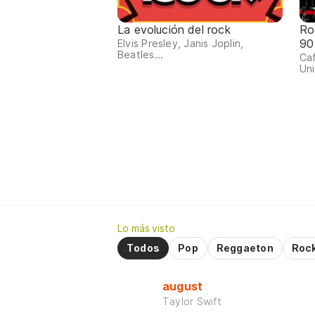
La evolución del rock
Ro
90
Elvis Presley, Janis Joplin,
Beatles...
Ca
Uni
Lo más visto
Todos
Pop
Reggaeton
Roc
august
Taylor Swift