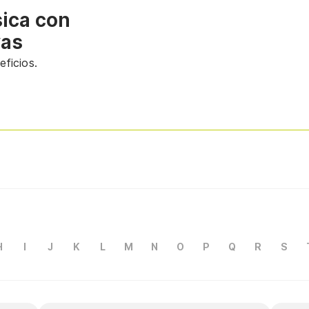
sica con
vas
ficios.
H
I
J
K
L
M
N
O
P
Q
R
S