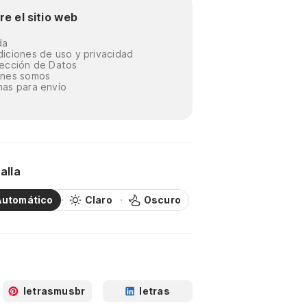
re el sitio web
da
iciones de uso y privacidad
ección de Datos
énes somos
as para envío
alla
Automático
Claro
Oscuro
letrasmusbr
letras