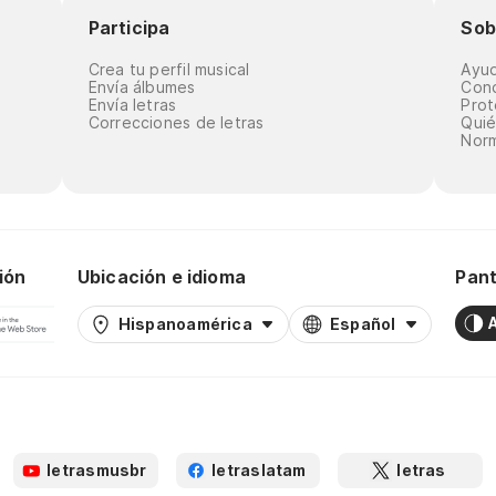
Participa
Sob
Crea tu perfil musical
Ayu
Envía álbumes
Cond
Envía letras
Prot
Correcciones de letras
Qui
Norm
ión
Ubicación e idioma
Pant
Hispanoamérica
Español
letrasmusbr
letraslatam
letras