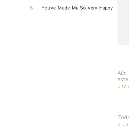
You've Made Me So Very Happy
Aún 
este
envi
Toda
arti