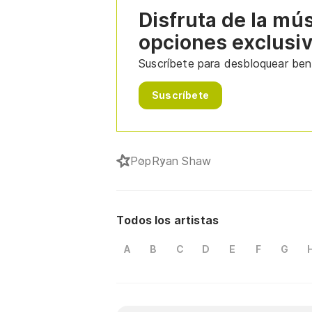
Disfruta de la mú
opciones exclusi
Suscríbete para desbloquear bene
Suscríbete
Pop
Ryan Shaw
Todos los artistas
A
B
C
D
E
F
G