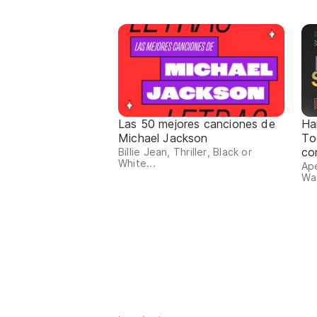
Las 50 mejores canciones de
Ha
Michael Jackson
To
co
Billie Jean, Thriller, Black or
White...
Ape
Was