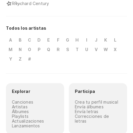
R
Rychard Century
Todos los artistas
A
B
C
D
E
F
G
H
I
J
K
L
M
N
O
P
Q
R
S
T
U
V
W
X
Y
Z
#
Explorar
Participa
Canciones
Crea tu perfil musical
Artistas
Envía álbumes
Álbumes
Envía letras
Playlists
Correcciones de
Actualizaciones
letras
Lanzamientos