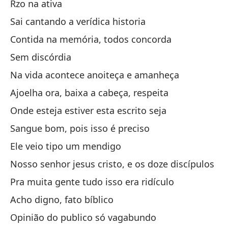
Rzo na ativa
Ap
Sai cantando a verídica historia
Es
Contida na memória, todos concorda
Un
Sem discórdia
El
Na vida acontece anoiteça e amanheça
RZ
Ajoelha ora, baixa a cabeça, respeita
Sa
Onde esteja estiver esta escrito seja
Co
Sangue bom, pois isso é preciso
ac
Ele veio tipo um mendigo
Si
Nosso senhor jesus cristo, e os doze discípulos
En
Pra muita gente tudo isso era ridículo
Ar
Acho digno, fato bíblico
Do
Opinião do publico só vagabundo
Bu