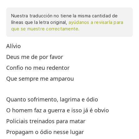
Nuestra traducción no tiene la misma cantidad de
líneas que la letra original,
ayúdanos a revisarla para
que se muestre correctamente.
Alívio
Al
Deus me de por favor
Di
Confio no meu redentor
Co
Que sempre me amparou
Qu
Quanto sofrimento, lagrima e ódio
Cu
O homem faz a guerra e isso já é obvio
El
Policiais treinados para matar
Po
Propagam o ódio nesse lugar
Pr