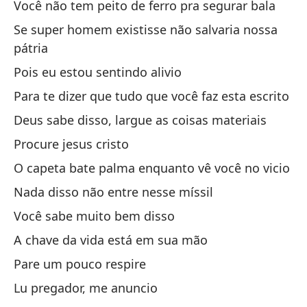
Você não tem peito de ferro pra segurar bala
No
Se super homem existisse não salvaria nossa
ba
pátria
Si
Pois eu estou sentindo alivio
pa
Para te dizer que tudo que você faz esta escrito
Po
Deus sabe disso, largue as coisas materiais
Pa
Procure jesus cristo
Di
O capeta bate palma enquanto vê você no vicio
Bu
Nada disso não entre nesse míssil
El
Você sabe muito bem disso
Na
A chave da vida está em sua mão
Sa
Pare um pouco respire
La
Lu pregador, me anuncio
De