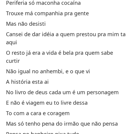
Periferia só maconha cocaína
Lo
Trouxe má companhia pra gente
va
Mas não desisti
Mi
Cansei de dar idéia a quem prestou pra mim ta
En
aqui
Tr
O resto já era a vida é bela pra quem sabe
Pe
curtir
Me
Não igual no anhembi, e o que vi
pe
A história esta ai
El
No livro de deus cada um é um personagem
sa
E não é viagem eu to livre dessa
No
To com a cara e coragem
La
Mas só tenho pena do irmão que não pensa
En