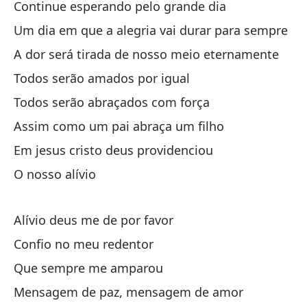
Continue esperando pelo grande dia
No
Um dia em que a alegria vai durar para sempre
Si
A dor será tirada de nosso meio eternamente
Un
Todos serão amados por igual
El
Todos serão abraçados com força
et
Assim como um pai abraça um filho
To
Em jesus cristo deus providenciou
To
O nosso alívio
As
En
Alívio deus me de por favor
Nu
Confio no meu redentor
Que sempre me amparou
Al
Mensagem de paz, mensagem de amor
Co