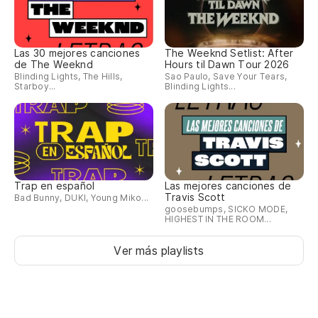
Las 30 mejores canciones
The Weeknd Setlist: After
de The Weeknd
Hours til Dawn Tour 2026
Blinding Lights, The Hills,
Sao Paulo, Save Your Tears,
Starboy...
Blinding Lights...
Trap en español
Las mejores canciones de
Travis Scott
Bad Bunny, DUKI, Young Miko...
goosebumps, SICKO MODE,
HIGHEST IN THE ROOM...
Ver más playlists