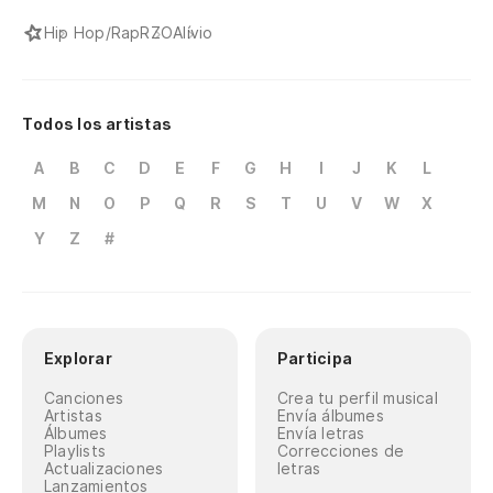
Hip Hop/Rap
RZO
Alívio
Todos los artistas
A
B
C
D
E
F
G
H
I
J
K
L
M
N
O
P
Q
R
S
T
U
V
W
X
Y
Z
#
Explorar
Participa
Canciones
Crea tu perfil musical
Artistas
Envía álbumes
Álbumes
Envía letras
Playlists
Correcciones de
Actualizaciones
letras
Lanzamientos