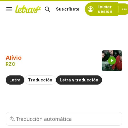
Iniciar
Suscríbete
sesión
Copiar fragmento
Copiar toda la letra
Alívio
Practicar la pronunciación de
RZO
Comentar sobre este fragmento
Letra
Traducción
Letra y traducción
Traducción automática