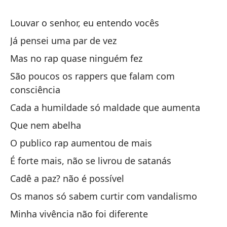
Qu
Louvar o senhor, eu entendo vocês
Me
Já pensei uma par de vez
Mas no rap quase ninguém fez
Al
São poucos os rappers que falam com
He
consciência
Pe
Cada a humildade só maldade que aumenta
So
Que nem abelha
co
O publico rap aumentou de mais
Ca
É forte mais, não se livrou de satanás
Co
Cadê a paz? não é possível
El
Os manos só sabem curtir com vandalismo
Es
Minha vivência não foi diferente
¿D