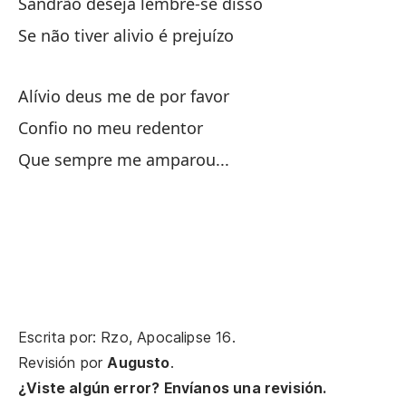
Sandrão deseja lembre-se disso
¿Q
Se não tiver alivio é prejuízo
Mu
No
Alívio deus me de por favor
Pe
Confio no meu redentor
Fe
Que sempre me amparou...
Sa
Si
Al
Co
Qu
Escrita por: Rzo, Apocalipse 16.
Revisión por
Augusto
.
¿Viste algún error? Envíanos una revisión.