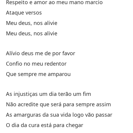
Respeito e amor ao meu mano marcio
Lu
Ataque versos
Re
Meu deus, nos alivie
At
Meu deus, nos alivie
Mi
Mi
Alívio deus me de por favor
Confio no meu redentor
Al
Que sempre me amparou
Co
Qu
As injustiças um dia terão um fim
Não acredite que será para sempre assim
La
As amarguras da sua vida logo vão passar
No
O dia da cura está para chegar
La