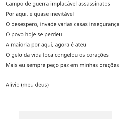
Campo de guerra implacável assassinatos
Ca
Por aqui, é quase inevitável
Po
O desespero, invade varias casas insegurança
El
O povo hoje se perdeu
La
A maioria por aqui, agora é ateu
La
O gelo da vida loca congelou os corações
El
co
Mais eu sempre peço paz em minhas orações
Pe
Alívio (meu deus)
Al