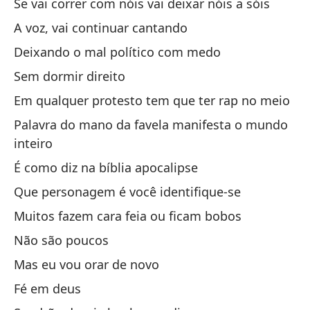
Se vai correr com nóis vai deixar nóis a sóis
No
A voz, vai continuar cantando
De
Deixando o mal político com medo
(A
Sem dormir direito
So
Em qualquer protesto tem que ter rap no meio
ap
Palavra do mano da favela manifesta o mundo
Si
inteiro
La
É como diz na bíblia apocalipse
De
Que personagem é você identifique-se
Si
Muitos fazem cara feia ou ficam bobos
En
Não são poucos
Pa
Mas eu vou orar de novo
ma
Fé em deus
Es