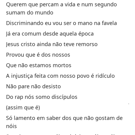
Querem que percam a vida e num segundo
Él
sumam do mundo
Nu
Discriminando eu vou ser o mano na favela
Pa
Já era comum desde aquela época
Lo
Jesus cristo ainda não teve remorso
La
Provou que é dos nossos
Qu
Que não estamos mortos
m
A injustiça feita com nosso povo é ridículo
Di
Não pare não desisto
Ya
Do rap nós somo discípulos
Je
(assim que é)
De
Só lamento em saber dos que não gostam de
La
nóis
ri