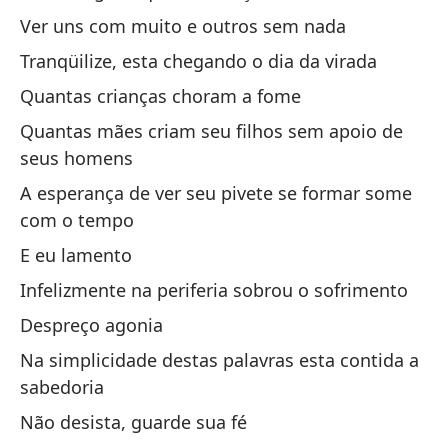
Y 
Ver uns com muito e outros sem nada
Ve
Tranqüilize, esta chegando o dia da virada
Tr
Quantas crianças choram a fome
Cu
Quantas mães criam seu filhos sem apoio de
seus homens
Cu
de
A esperança de ver seu pivete se formar some
com o tempo
La
de
E eu lamento
Y 
Infelizmente na periferia sobrou o sofrimento
La
Despreço agonia
su
Na simplicidade destas palavras esta contida a
De
sabedoria
En
Não desista, guarde sua fé
co