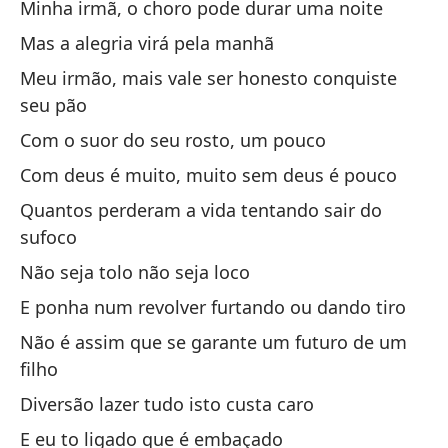
Minha irmã, o choro pode durar uma noite
El
Mas a alegria virá pela manhã
Mi
Meu irmão, mais vale ser honesto conquiste
Pe
seu pão
Mi
Com o suor do seu rosto, um pouco
tu
Com deus é muito, muito sem deus é pouco
Co
Quantos perderam a vida tentando sair do
Co
sufoco
Cu
Não seja tolo não seja loco
de
E ponha num revolver furtando ou dando tiro
No
Não é assim que se garante um futuro de um
Y 
filho
As
Diversão lazer tudo isto custa caro
La
E eu to ligado que é embaçado